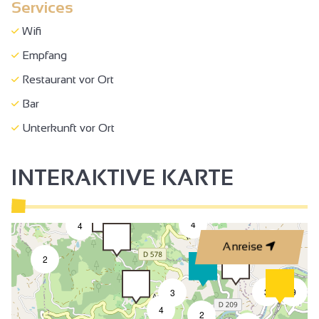
Services
Wifi
Empfang
Restaurant vor Ort
Bar
Unterkunft vor Ort
INTERAKTIVE KARTE
4
4
2
Anreise
2
3
9
3
4
2