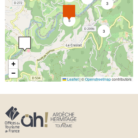
3
5
3
+
−
Leaflet
|
©
Openstreetmap
contributors