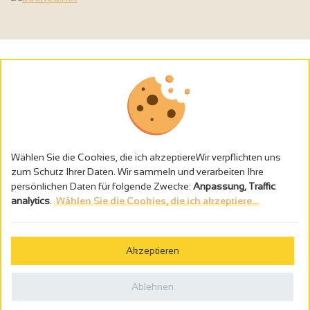
Wählen Sie die Cookies, die ich akzeptiereWir verpflichten uns
zum Schutz Ihrer Daten. Wir sammeln und verarbeiten Ihre
persönlichen Daten für folgende Zwecke:
Anpassung, Traffic
analytics
.
Wählen Sie die Cookies, die ich akzeptiere...
Alkoholmissbrauch ist gefährlich für die Gesundheit - trinken Sie in
Maβen
Akzeptieren
Gestion des cookies
Rechtliche Hinweise
Ablehnen
Politique de confidentialité
In Frankreich konzipiert von