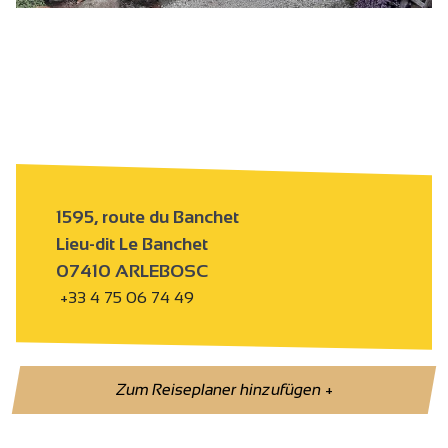
ht
s
1595, route du Banchet
Lieu-dit Le Banchet
07410 ARLEBOSC
+33 4 75 06 74 49
Zum Reiseplaner hinzufügen
+