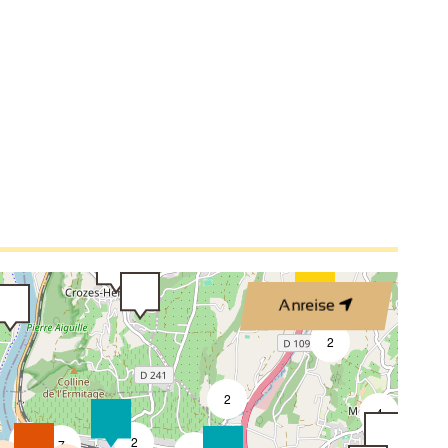
3
3
2
2
3
Anreise
4
2
2
4
4
2
7