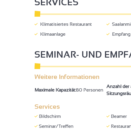
SERVICES
Klimatisiertes Restaurant
Saalanmi
Klimaanlage
Empfang
SEMINAR- UND EMP
Weitere Informationen
Anzahl der 
Maximale Kapazität:
80 Personen
Sitzungsrä
2
Services
2
Bildschirm
Beamer
Seminar/Treffen
Restauran