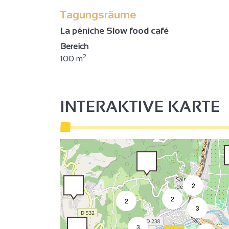
3
Tagungsräume
3
La péniche Slow food café
2
Bereich
2
100 m
2
INTERAKTIVE KARTE
2
2
2
3
3