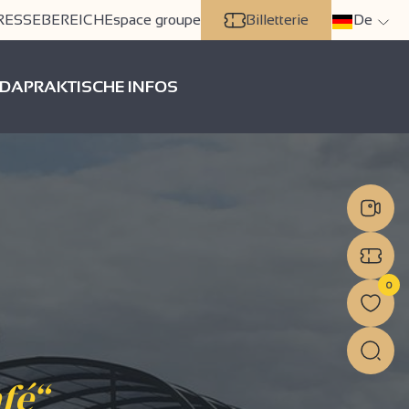
RESSEBEREICH
Espace groupe
Billetterie
De
DA
PRAKTISCHE INFOS
0
fé“