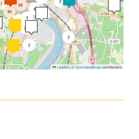
2
18
33
3
8
50
4
3
2
2
2
2
Leaflet
|
©
Openstreetmap
contributors
4
2
4
2