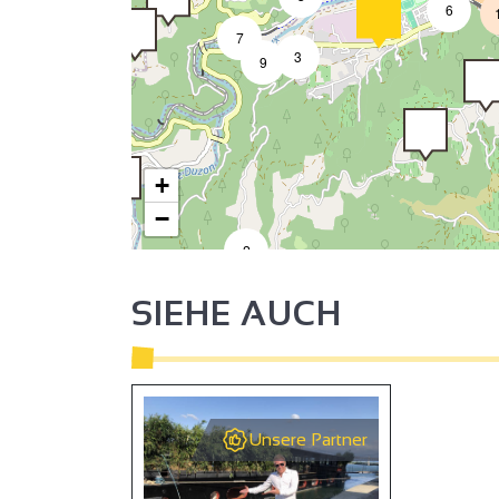
6
7
3
9
+
−
2
SIEHE AUCH
2
Unsere Partner