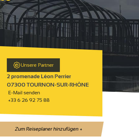
Unsere Partner
2 promenade Léon Perrier
07300 TOURNON-SUR-RHÔNE
E-Mail senden
+33 6 26 92 75 88
Zum Reiseplaner hinzufügen
+