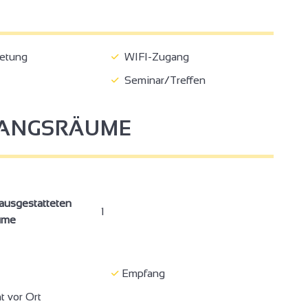
etung
WIFI-Zugang
Seminar/Treffen
FANGSRÄUME
ausgestatteten
1
ume
Empfang
4
t vor Ort