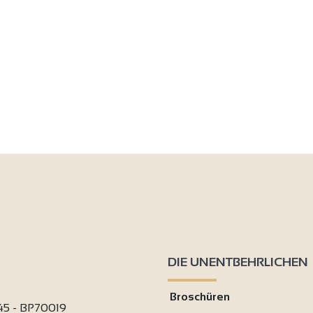
9
6
DIE UNENTBEHRLICHEN
Broschüren
 45 - BP70019