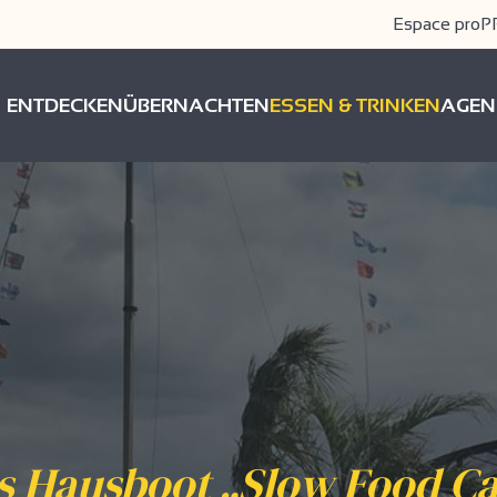
Espace pro
P
ENTDECKEN
ÜBERNACHTEN
ESSEN & TRINKEN
AGEN
s Hausboot „Slow Food Ca