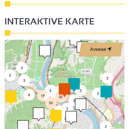
INTERAKTIVE KARTE
Anreise
2
2
2
3
4
2
7
2
6
18
32
4
8
50
4
3
2
2
2