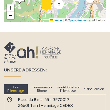
2
+
−
Leaflet
|
©
Openstreetmap
contributors
UNSERE ADRESSEN:
Tain
Tournon-sur-
Saint-Donat sur
Saint Félicien
l’Hermitage
Rhône
l’Herbasse
Place du 8 mai 45 - BP70019
26601 Tain l'Hermitage CEDEX