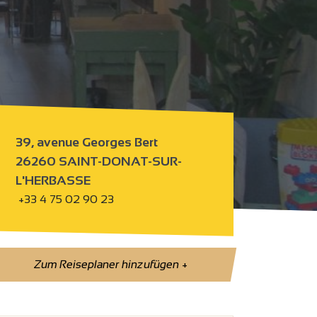
39, avenue Georges Bert
26260 SAINT-DONAT-SUR-
L'HERBASSE
+33 4 75 02 90 23
Zum Reiseplaner hinzufügen
+