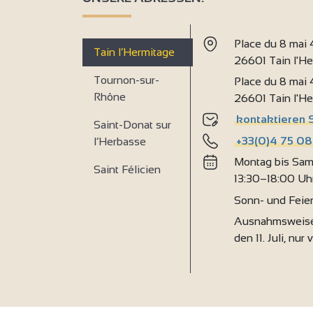
Place du 8 mai
Tain l’Hermitage
26601 Tain l'H
3
Tournon-sur-
Place du 8 mai
Rhône
26601 Tain l'H
4
kontaktieren 
Saint-Donat sur
+33(0)4 75 08
l’Herbasse
Montag bis Sam
Saint Félicien
13:30–18:00 Uh
Sonn- und Feie
Ausnahmsweise
den 11. Juli, nur 