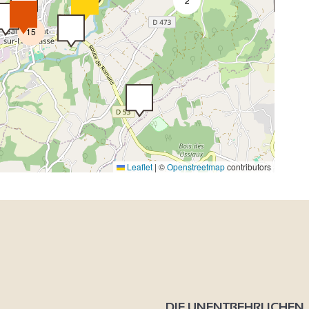
2
15
Leaflet
|
©
Openstreetmap
contributors
DIE UNENTBEHRLICHEN