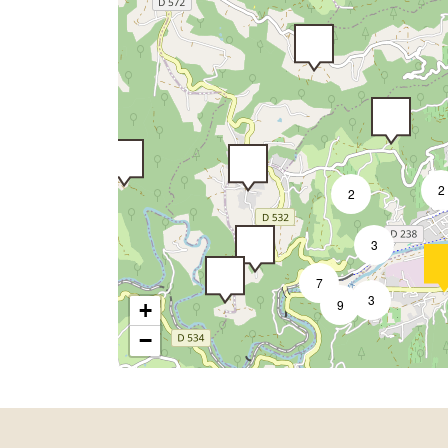
2
2
2
3
7
3
9
+
−