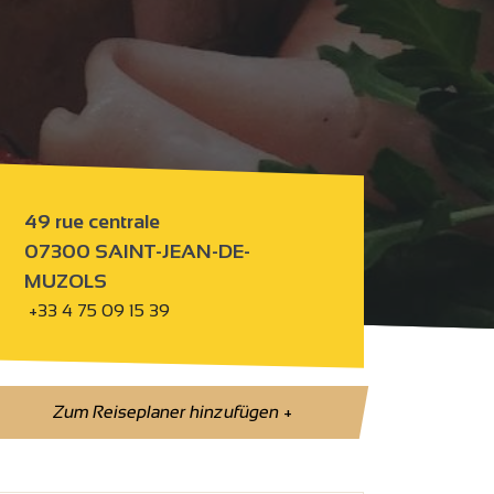
49 rue centrale
07300 SAINT-JEAN-DE-
MUZOLS
+33 4 75 09 15 39
Zum Reiseplaner hinzufügen
+