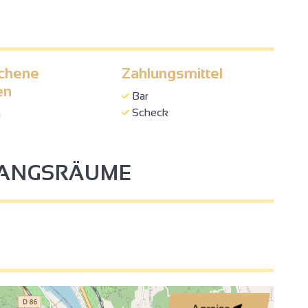
chene
Zahlungsmittel
en
2
Bar
Scheck
h
4
FANGSRÄUME
2
3
2