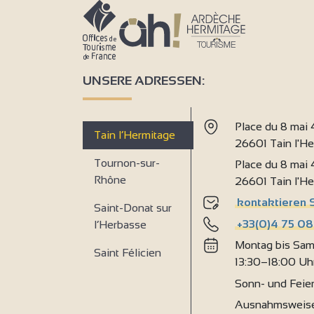
2
UNSERE ADRESSEN:
Place du 8 mai
Tain l’Hermitage
26601 Tain l'H
Tournon-sur-
Place du 8 mai
Rhône
26601 Tain l'H
kontaktieren 
Saint-Donat sur
+33(0)4 75 08
l’Herbasse
Montag bis Sam
Saint Félicien
13:30–18:00 Uh
Sonn- und Feie
Ausnahmsweise