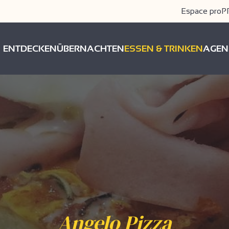
Espace pro
P
ENTDECKEN
ÜBERNACHTEN
ESSEN & TRINKEN
AGEN
Angelo Pizza