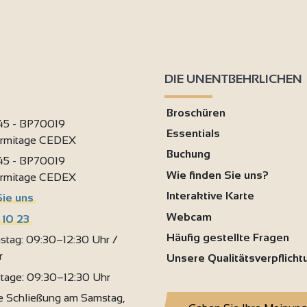
2
4
2
DIE UNENTBEHRLICHEN
Broschüren
 45 - BP70019
Essentials
2
ermitage CEDEX
Buchung
 45 - BP70019
Wie finden Sie uns?
ermitage CEDEX
9
Interaktive Karte
Sie uns
Webcam
 10 23
Häufig gestellte Fragen
stag: 09:30–12:30 Uhr /
r
Unsere Qualitätsverpflich
rtage: 09:30–12:30 Uhr
 Schließung am Samstag,