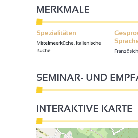
MERKMALE
Spezialitäten
Gespro
Sprach
Mittelmeerküche, Italienische
3
2
Küche
Französic
2
SEMINAR- UND EMP
2
3
3
INTERAKTIVE KARTE
2
2