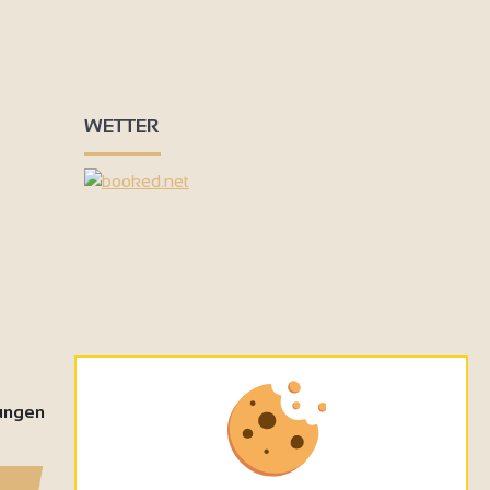
4
WETTER
tungen