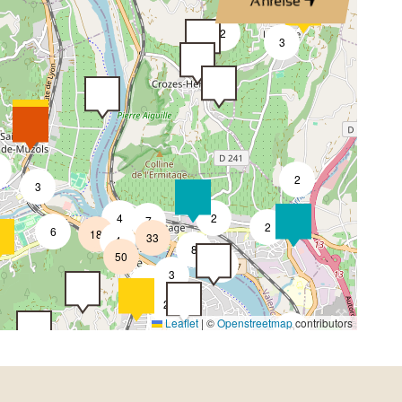
Anreise
2
3
2
2
3
4
2
7
2
6
18
33
4
8
50
4
3
2
2
Leaflet
|
©
Openstreetmap
contributors
2
2