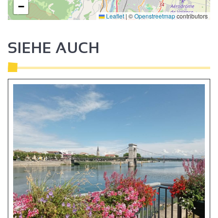
−
Leaflet
|
©
Openstreetmap
contributors
SIEHE AUCH