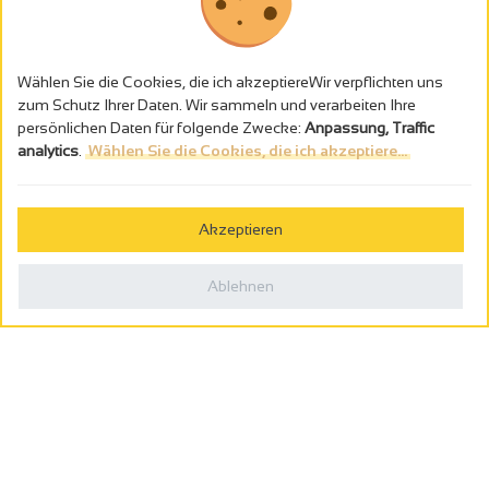
Wählen Sie die Cookies, die ich akzeptiereWir verpflichten uns
zum Schutz Ihrer Daten. Wir sammeln und verarbeiten Ihre
persönlichen Daten für folgende Zwecke:
Anpassung, Traffic
analytics
.
Wählen Sie die Cookies, die ich akzeptiere...
Alkoholmissbrauch ist gefährlich für die Gesundheit - trinken Sie in
Maβen
Akzeptieren
Gestion des cookies
Rechtliche Hinweise
Ablehnen
Politique de confidentialité
In Frankreich konzipiert von
Webcam
Billetterie
0
Reiseplaner
Suche