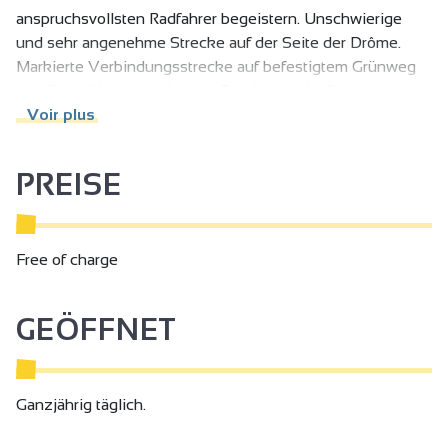
anspruchsvollsten Radfahrer begeistern. Unschwierige
und sehr angenehme Strecke auf der Seite der Drôme.
Markierte Verbindungsstrecke auf befestigtem Grünweg
von Tain-l'Hermitage bis zur Brücke von La Roche-de-
Glun. Zahlreiche Komforteinrichtungen (Picknicktische,
Voir plus
Parkplätze, RIS) auf asphaltiertem Grünweg zwischen La
Roche-de-Glun und der Einfahrt nach Valence.
PREISE
Durchquerung von Valence auf geteilten Fahrbahnen,
Vorsicht.
Free of charge
GEÖFFNET
Ganzjährig täglich.