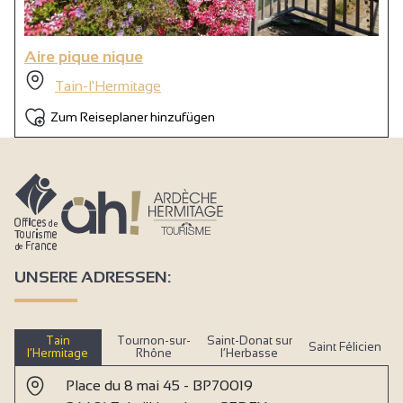
Aire pique nique
Tain-l'Hermitage
Zum Reiseplaner hinzufügen
UNSERE ADRESSEN:
Tain
Tournon-sur-
Saint-Donat sur
Saint Félicien
l’Hermitage
Rhône
l’Herbasse
Place du 8 mai 45 - BP70019