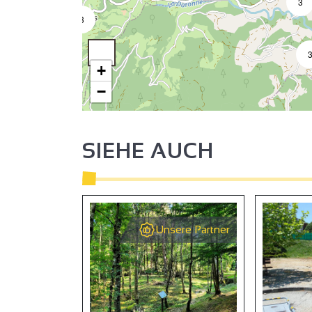
3
3
+
−
SIEHE AUCH
2
2
Unsere Partner