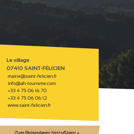
Le village
07410 SAINT-FÉLICIEN
mairie@saint-felicien.fr
info@ah-tourisme.com
+33 4 75 06 16 70
+33 4 75 06 06 12
www.saint-felicien.fr
Zum Reiseplaner hinzufügen
+