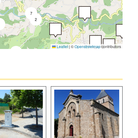
7
2
3
Leaflet
|
©
Openstreetmap
contributors
5
3
4
4
2
3
3
9
3
4
2
3