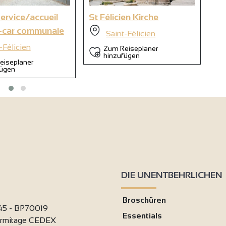
6
service/accueil
St Félicien Kirche
Ma
-car communale
3
Saint-Félicien
-Félicien
Zum Reiseplaner
hinzufügen
eiseplaner
fügen
DIE UNENTBEHRLICHEN
Broschüren
 45 - BP70019
Essentials
ermitage CEDEX