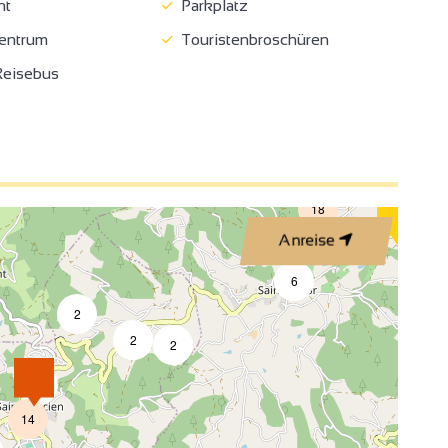
nt
Parkplatz
entrum
Touristenbroschüren
eisebus
2
18
Anreise
6
2
2
2
2
4
14