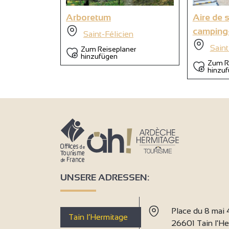
Arboretum
Aire de 
camping
Saint-Félicien
Saint
Zum Reiseplaner
hinzufügen
Zum R
hinzu
UNSERE ADRESSEN:
Place du 8 mai
Tain l’Hermitage
26601 Tain l'H