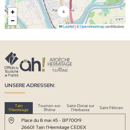
+
6
−
Leaflet
|
©
Openstreetmap
contributors
UNSERE ADRESSEN:
Tain
Tournon-sur-
Saint-Donat sur
Saint Félicien
l’Hermitage
Rhône
l’Herbasse
Place du 8 mai 45 - BP70019
26601 Tain l'Hermitage CEDEX