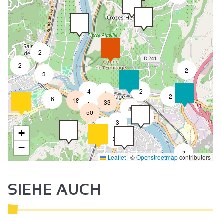
2
2
2
3
4
2
7
2
6
18
33
4
8
50
4
3
2
+
2
−
2
Leaflet
|
©
Openstreetmap
contributors
SIEHE AUCH