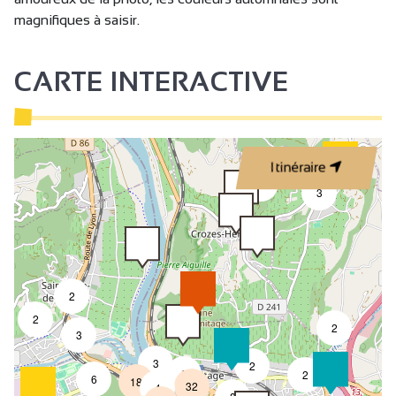
magnifiques à saisir.
CARTE INTERACTIVE
Itinéraire
2
3
2
2
2
3
3
2
8
2
6
18
32
4