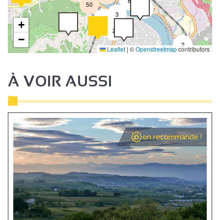
8
50
4
3
2
+
2
−
2
Leaflet
|
©
Openstreetmap
contributors
À VOIR AUSSI
on recommande !