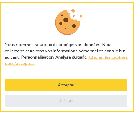
Nous sommes soucieux de protéger vos données. Nous
collectons et traitons vos informations personnelles dans le but
suivant :
Personnalisation, Analyse du trafic
.
Choisir les cookies
que j'accepte...
L’abus d’alcool est dangereux pour la santé, à consommer avec
modération.
Accepter
Gestion des cookies
Mentions légales
Refuser
Politique de confidentialité
Fait en france par
Webcam