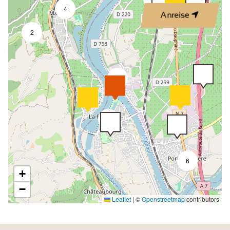
4
Anreise
2
2
9
6
+
−
Leaflet
|
©
Openstreetmap
contributors