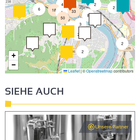
4
2
7
2
6
18
33
4
8
50
4
3
2
2
2
2
+
−
Leaflet
|
©
Openstreetmap
contributors
SIEHE AUCH
Unsere Partner