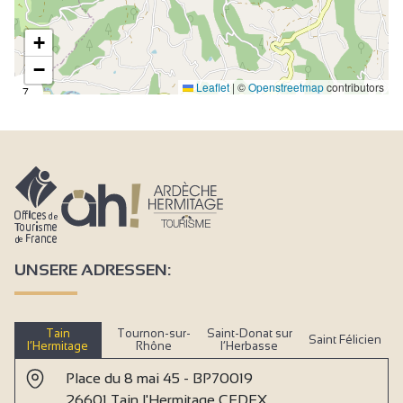
+
−
Leaflet
|
©
Openstreetmap
contributors
7
UNSERE ADRESSEN:
Tain
Tournon-sur-
Saint-Donat sur
Saint Félicien
l’Hermitage
Rhône
l’Herbasse
Place du 8 mai 45 - BP70019
26601 Tain l'Hermitage CEDEX