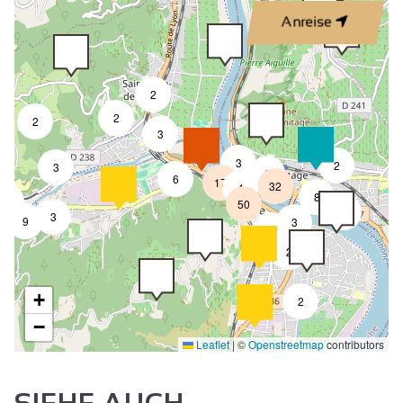
Anreise
2
2
2
3
3
2
3
8
6
17
32
4
8
7
50
4
3
9
3
2
2
+
2
−
Leaflet
|
©
Openstreetmap
contributors