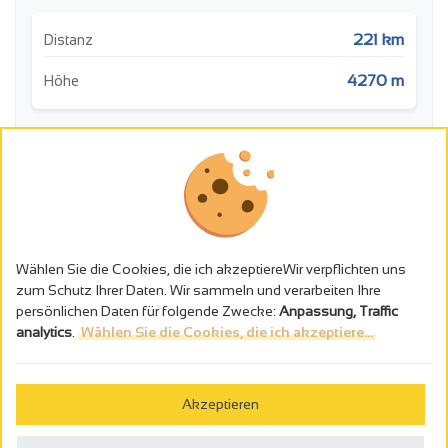
221 km
Distanz
4270 m
Höhe
m
1,400
1,200
1,000
Wählen Sie die Cookies, die ich akzeptiereWir verpflichten uns
800
zum Schutz Ihrer Daten. Wir sammeln und verarbeiten Ihre
persönlichen Daten für folgende Zwecke:
Anpassung, Traffic
600
analytics
.
Wählen Sie die Cookies, die ich akzeptiere...
400
0
50
100
150
200
km
Akzeptieren