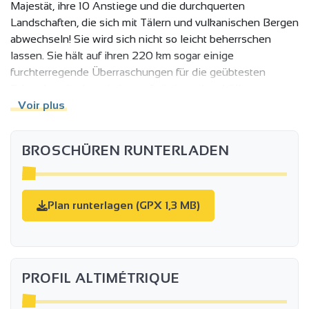
Majestät, ihre 10 Anstiege und die durchquerten
Landschaften, die sich mit Tälern und vulkanischen Bergen
abwechseln! Sie wird sich nicht so leicht beherrschen
lassen. Sie hält auf ihren 220 km sogar einige
furchterregende Überraschungen für die geübtesten
Fahrer bereit, aber sie ist großzügig und enthüllt
atemberaubende Landschaften, eine seltene Flora,
Voir plus
Terrassenkulturen und Dörfer mit einem herzerwärmenden
Empfang und leckeren Gerichten.
BROSCHÜREN RUNTERLADEN
Plan runterlagen (GPX 1,3 MB)
PROFIL ALTIMÉTRIQUE