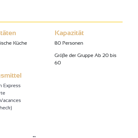
itäten
Kapazität
ische Küche
80 Personen
Gröβe der Gruppe Ab 20 bis
60
smittel
n Express
rte
Vacances
check)
4
3