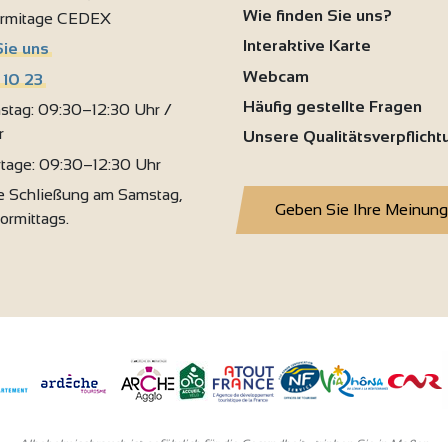
Wie finden Sie uns?
ermitage CEDEX
Interaktive Karte
Sie uns
Webcam
 10 23
Häufig gestellte Fragen
stag: 09:30–12:30 Uhr /
r
Unsere Qualitätsverpflich
rtage: 09:30–12:30 Uhr
 Schließung am Samstag,
Geben Sie Ihre Meinung
vormittags.
Alkoholmissbrauch ist gefährlich für die Gesundheit - trinken Sie in Maβen