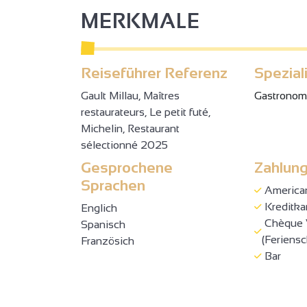
MERKMALE
Reiseführer Referenz
Spezial
Gault Millau, Maîtres
Gastronom
restaurateurs, Le petit futé,
Michelin, Restaurant
sélectionné 2025
Gesprochene
Zahlung
Sprachen
America
Kreditka
Englich
Chèque 
Spanisch
(Feriens
Französich
Bar