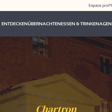
Espace pro
P
ENTDECKEN
ÜBERNACHTEN
ESSEN & TRINKEN
AGEN
Chartron