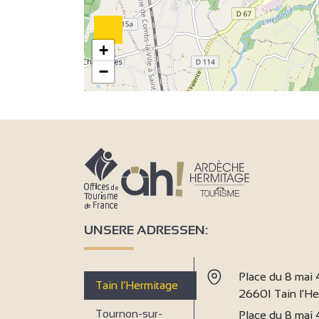
+
−
4
UNSERE ADRESSEN:
Place du 8 mai
Tain l’Hermitage
26601 Tain l'H
3
Tournon-sur-
Place du 8 mai