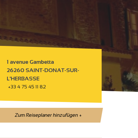
1 avenue Gambetta
26260 SAINT-DONAT-SUR-
L'HERBASSE
+33 4 75 45 11 82
Zum Reiseplaner hinzufügen
+