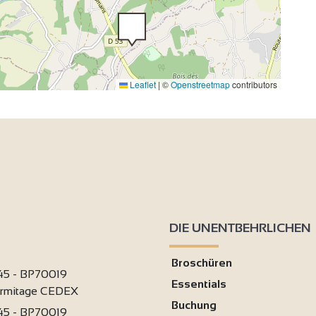
Leaflet
|
©
Openstreetmap
contributors
DIE UNENTBEHRLICHEN
Broschüren
 45 - BP70019
Essentials
ermitage CEDEX
Buchung
 45 - BP70019