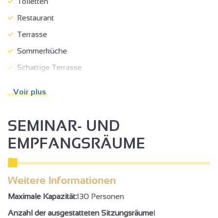
Toiletten
Restaurant
Terrasse
Sommerküche
Schattige Terrasse
Parkplatz
Voir plus
Privatparkplatz
Kostenlose Parkplätze
SEMINAR- UND
Fahrradabstellplatz
EMPFANGSRÄUME
Parkplatz in der Nähe
Haustiere akzeptiert
Weitere Informationen
Kinderhochstuhl
Maximale Kapazität:
130 Personen
Zugänglich mit Rollstuhl ohne Hilfe
Anzahl der ausgestatteten Sitzungsräume
1
Regelmäßiger befahrbarer Boden ohne Hindernisse