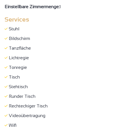
Einstellbare Zimmermenge:
1
Durchfahrbreite mindestens 90 cm
Services
Türen >=77 cm breit
Rezeption zwischen 70 und 80 cm hoch
Stuhl
WC + Haltestange + Bewegungsraum
Bildschirm
Standort, Gebäude vollständig zugänglich
Tanzfläche
Klimaanlage
Lichtregie
Konzert/Vorführung
Tonregie
Empfang
Tisch
Seminar/Treffen
Stehtisch
Bar
Runder Tisch
Rechteckiger Tisch
Videoübertragung
Wifi