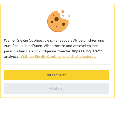
Wählen Sie die Cookies, die ich akzeptiereWir verpflichten uns
zum Schutz Ihrer Daten. Wir sammeln und verarbeiten Ihre
persönlichen Daten für folgende Zwecke:
Anpassung, Traffic
analytics
.
Wählen Sie die Cookies, die ich akzeptiere...
Alkoholmissbrauch ist gefährlich für die Gesundheit - trinken Sie in
Maβen
Akzeptieren
Gestion des cookies
Rechtliche Hinweise
Ablehnen
Politique de confidentialité
In Frankreich konzipiert von
Webcam