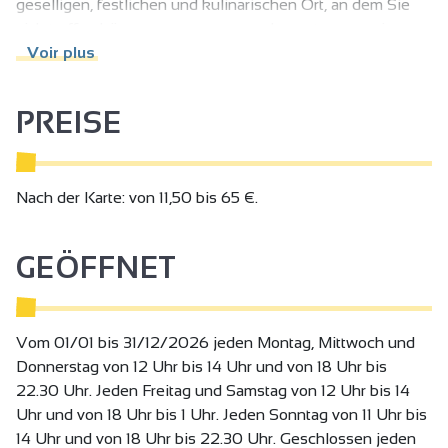
geselligen, festlichen und kulinarischen Ort, an dem Sie
sich treffen können, um zu essen oder zu tanzen – in
einer Atmosphäre, die Gelassenheit ausstrahlt.
Voir plus
Auf der Speisekarte: Burger und Grillgerichte vom
Holzkohlegrill, Wok-Gerichte, Poke Bowls, Sushi, Pizza,
PREISE
regionale Platten… sorgfältig und mit Leidenschaft
zubereitet, unter Wahrung der Traditionen.
Aber auch: After-Work-Events, Themenabende,
Konzertabende, DJ-Abende …
Nach der Karte: von 11,50 bis 65 €.
Und schließlich: Maßgeschneiderte All-inclusive-
Anmietungen der Räumlichkeiten nach Absprache: für
GEÖFFNET
Hochzeiten, Geburtstage, Firmenessen, Abschiedsfeiern …!
Wir freuen uns darauf, Sie bei uns begrüßen zu dürfen!“
Vom 01/01 bis 31/12/2026 jeden Montag, Mittwoch und
Donnerstag von 12 Uhr bis 14 Uhr und von 18 Uhr bis
22.30 Uhr. Jeden Freitag und Samstag von 12 Uhr bis 14
Uhr und von 18 Uhr bis 1 Uhr. Jeden Sonntag von 11 Uhr bis
14 Uhr und von 18 Uhr bis 22.30 Uhr. Geschlossen jeden