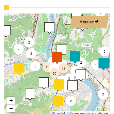
3
Anreise
2
2
2
3
3
2
7
2
6
18
32
4
8
50
4
3
2
2
2
+
2
−
Leaflet
|
©
Openstreetmap
contributors