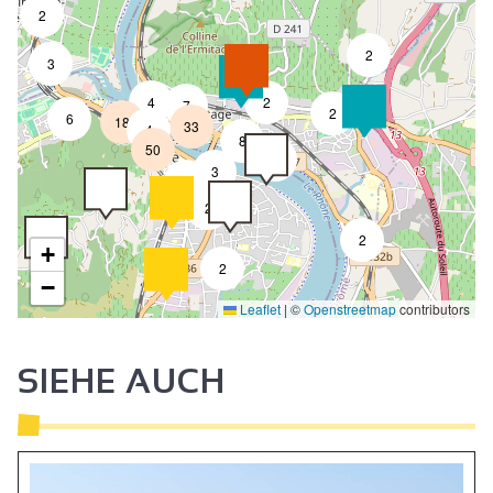
2
2
3
4
2
7
2
6
18
33
4
8
50
4
3
2
2
2
+
2
−
Leaflet
|
©
Openstreetmap
contributors
SIEHE AUCH