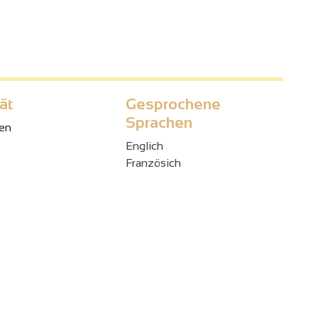
ät
Gesprochene
Sprachen
en
Englich
Französich