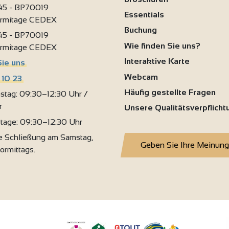
 45 - BP70019
3
Essentials
ermitage CEDEX
Buchung
 45 - BP70019
Wie finden Sie uns?
ermitage CEDEX
2
4
Interaktive Karte
Sie uns
Webcam
 10 23
Häufig gestellte Fragen
stag: 09:30–12:30 Uhr /
r
Unsere Qualitätsverpflich
rtage: 09:30–12:30 Uhr
 Schließung am Samstag,
Geben Sie Ihre Meinung
vormittags.