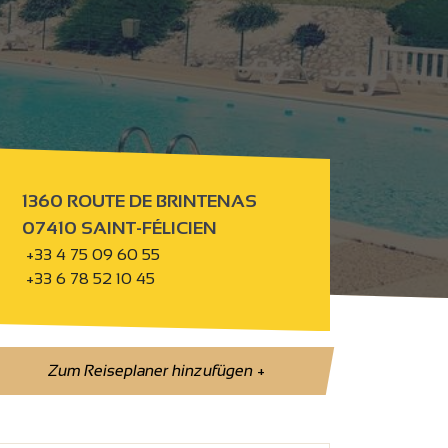
1360 ROUTE DE BRINTENAS
07410 SAINT-FÉLICIEN
+33 4 75 09 60 55
+33 6 78 52 10 45
Zum Reiseplaner hinzufügen
+