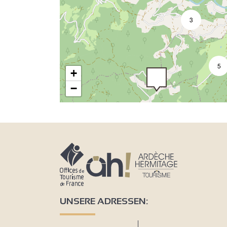
3
5
+
−
4
2
2
UNSERE ADRESSEN: