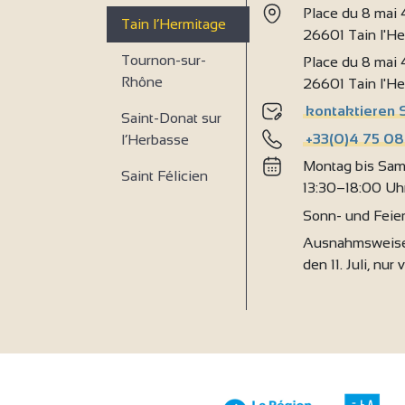
Place du 8 mai
Tain l’Hermitage
26601 Tain l'H
Tournon-sur-
Place du 8 mai
Rhône
26601 Tain l'H
kontaktieren 
Saint-Donat sur
+33(0)4 75 08
l’Herbasse
Montag bis Sam
Saint Félicien
13:30–18:00 Uh
Sonn- und Feie
Ausnahmsweise
den 11. Juli, nur 