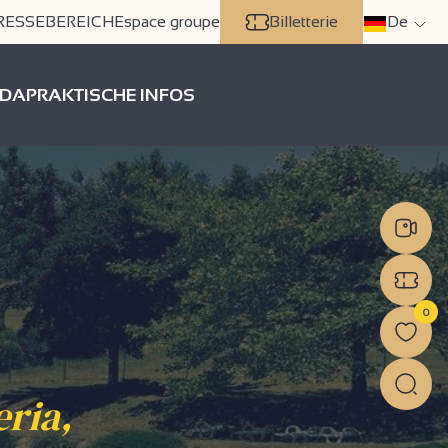
RESSEBEREICH
Espace groupe
Billetterie
De
DA
PRAKTISCHE INFOS
0
eria,