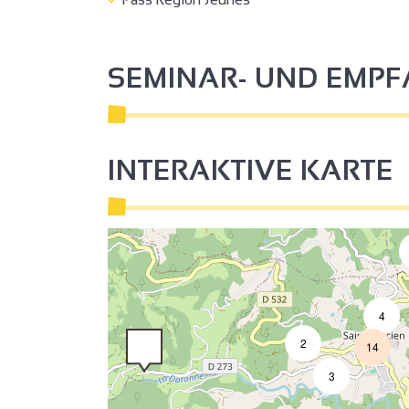
SEMINAR- UND EMP
INTERAKTIVE KARTE
3
4
2
14
3
3