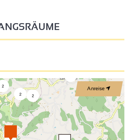
FANGSRÄUME
2
18
6
2
2
Anreise
2
2