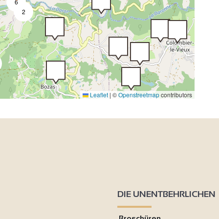
6
2
Leaflet
|
©
Openstreetmap
contributors
3
4
2
3
3
9
3
4
2
3
DIE UNENTBEHRLICHEN
6
Broschüren