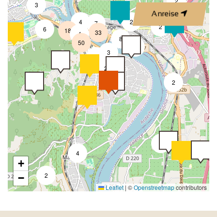
2
3
Anreise
4
2
7
2
6
18
33
4
8
50
4
3
2
2
2
2
4
+
2
−
Leaflet
|
©
Openstreetmap
contributors