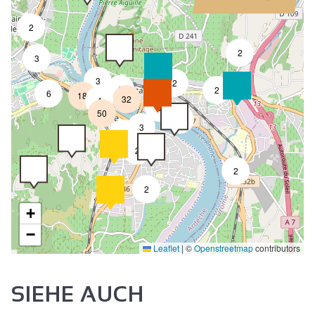
2
2
3
3
2
8
2
6
18
32
4
8
50
4
3
2
2
2
2
+
−
Leaflet
|
©
Openstreetmap
contributors
SIEHE AUCH