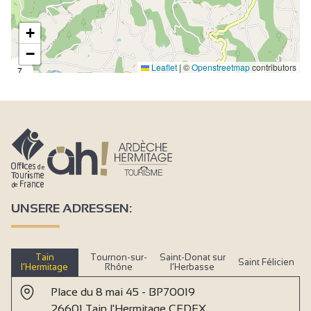
+
−
Leaflet
|
©
Openstreetmap
contributors
7
UNSERE ADRESSEN:
Tain
Tournon-sur-
Saint-Donat sur
Saint Félicien
l’Hermitage
Rhône
l’Herbasse
Place du 8 mai 45 - BP70019
26601 Tain l'Hermitage CEDEX