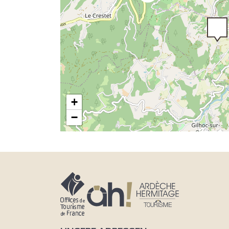
2
+
−