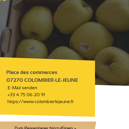
Place des commerces
07270 COLOMBIER-LE-JEUNE
E-Mail senden
+33 4 75 06 20 91
https://www.colombierlejeune.fr
Zum Reiseplaner hinzufügen
+