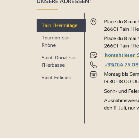
UNSERE ADRESSEN:
Place du 8 mai
Tain l’Hermitage
26601 Tain l'H
Tournon-sur-
Place du 8 mai
Rhône
26601 Tain l'H
kontaktieren 
Saint-Donat sur
+33(0)4 75 08
l’Herbasse
Montag bis Sam
Saint Félicien
13:30–18:00 Uh
Sonn- und Feie
Ausnahmsweise
den 11. Juli, nur 