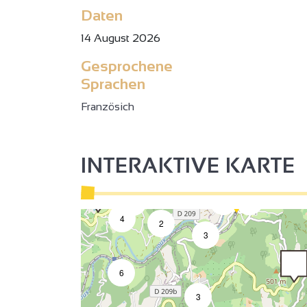
3
Daten
14 August 2026
5
Gesprochene
Sprachen
Französich
3
4
4
2
INTERAKTIVE KARTE
2
3
3
9
3
4
2
3
6
3