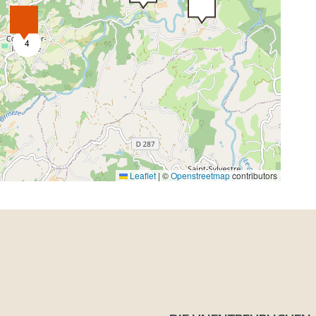
4
Leaflet
|
©
Openstreetmap
contributors