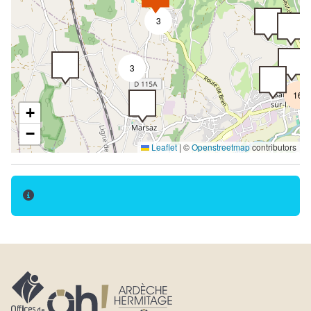
3
3
16
+
−
Leaflet
|
©
Openstreetmap
contributors