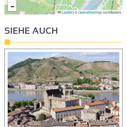
−
Leaflet
|
©
Openstreetmap
contributors
2
SIEHE AUCH