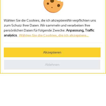
Wählen Sie die Cookies, die ich akzeptiereWir verpflichten uns
zum Schutz Ihrer Daten. Wir sammeln und verarbeiten Ihre
persönlichen Daten für folgende Zwecke:
Anpassung, Traffic
analytics
.
Wählen Sie die Cookies, die ich akzeptiere...
Alkoholmissbrauch ist gefährlich für die Gesundheit - trinken Sie in
Maβen
Akzeptieren
Gestion des cookies
Rechtliche Hinweise
Ablehnen
Politique de confidentialité
In Frankreich konzipiert von
Webcam
Billetterie
0
Reiseplaner
Suche