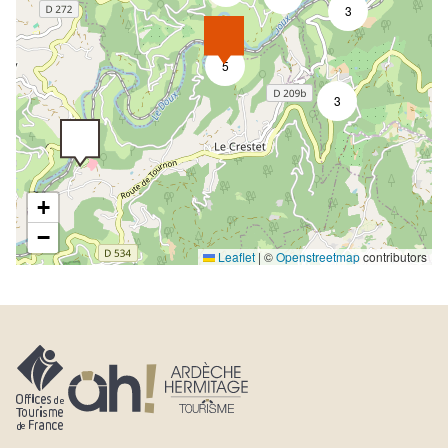
3
5
3
+
−
Leaflet
|
©
Openstreetmap
contributors