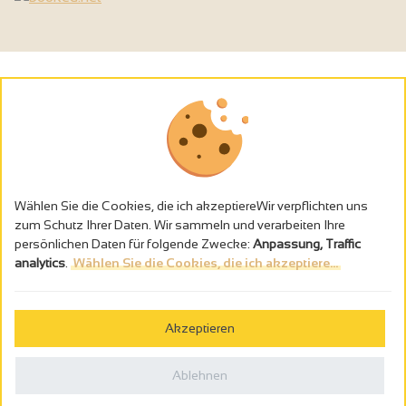
Wählen Sie die Cookies, die ich akzeptiereWir verpflichten uns
zum Schutz Ihrer Daten. Wir sammeln und verarbeiten Ihre
persönlichen Daten für folgende Zwecke:
Anpassung, Traffic
analytics
.
Wählen Sie die Cookies, die ich akzeptiere...
Alkoholmissbrauch ist gefährlich für die Gesundheit - trinken Sie in
Maβen
Akzeptieren
Gestion des cookies
Rechtliche Hinweise
Ablehnen
Politique de confidentialité
In Frankreich konzipiert von