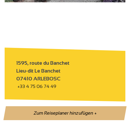
ht
s
1595, route du Banchet
Lieu-dit Le Banchet
07410 ARLEBOSC
+33 4 75 06 74 49
Zum Reiseplaner hinzufügen
+