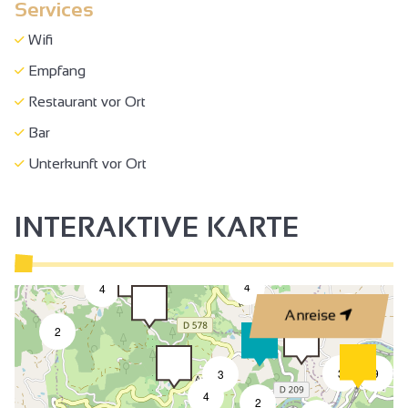
Services
Wifi
Empfang
Restaurant vor Ort
Bar
Unterkunft vor Ort
INTERAKTIVE KARTE
4
4
2
Anreise
2
3
9
3
4
2