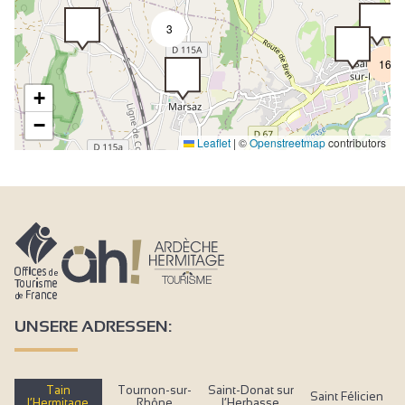
3
16
+
−
Leaflet
|
©
Openstreetmap
contributors
UNSERE ADRESSEN:
Tain
Tournon-sur-
Saint-Donat sur
Saint Félicien
l’Hermitage
Rhône
l’Herbasse