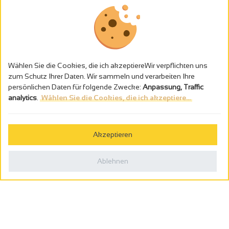
Wählen Sie die Cookies, die ich akzeptiereWir verpflichten uns
zum Schutz Ihrer Daten. Wir sammeln und verarbeiten Ihre
persönlichen Daten für folgende Zwecke:
Anpassung, Traffic
analytics
.
Wählen Sie die Cookies, die ich akzeptiere...
Alkoholmissbrauch ist gefährlich für die Gesundheit - trinken Sie in
Maβen
Akzeptieren
Gestion des cookies
Rechtliche Hinweise
Ablehnen
Politique de confidentialité
In Frankreich konzipiert von
Webcam
Billetterie