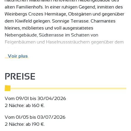
alten Familienhofs. In einer ruhigen Gegend, inmitten des
Weinbergs Crozes Hermitage, Obstgärten und gegenüber
dem Kiwifeld gelegen. Sonnige Terrasse. Charmantes
kleines, möbliertes und voll ausgestattetes
Nebengebäude, Südterrasse im Schatten von
Feigenbäumen und Haselnusssträuchern gegenüber dem
Kiwifeld.
1 Schlafzimmer mit 2 Einzelbetten (90 cm), Stauraum,
Voir plus
Badezimmer, ausgestattete Küche, die zum Wohnzimmer
hin offen ist. Kleines gemütliches Nest in idealer Lage, um
PREISE
die Drôme und die Ardèche zu besuchen. Das kleine Tinal
ist ein 36m2 großes Nebengebäude des großen Tinal.
Es befindet sich auf einem Anwesen, das mehrere
Mietobjekte umfasst.
Vom 09/01 bis 30/04/2026
Vermietung pro Woche, pro Monat oder pro zwei Wochen,
2 Nächte: ab 160 €.
ideale Unterkunft für Personen, die zum Arbeiten in die
Vom 01/05 bis 03/07/2026
Gegend kommen oder für ein zentrales Standbein für
2 Nächte: ab 190 €.
Besuche in der Drôme Adèche.