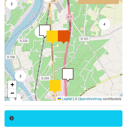
2
4
2
2
+
−
9
Leaflet
|
©
Openstreetmap
contributors