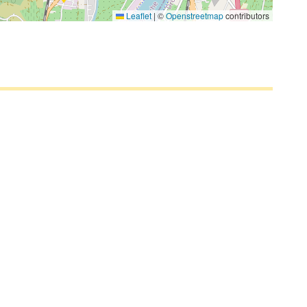
Leaflet
|
©
Openstreetmap
contributors
2
4
2
2
9
6