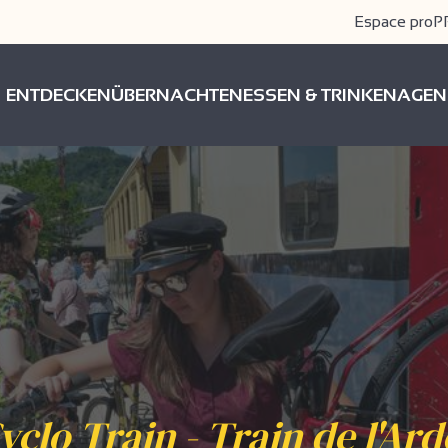
Espace pro
P
ENTDECKEN
ÜBERNACHTEN
ESSEN & TRINKEN
AGEN
yclo Train - Train de l'Ar