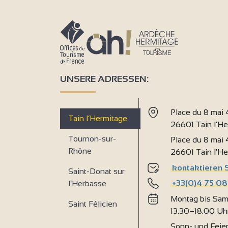
UNSERE ADRESSEN:
Place du 8 mai
Tain l’Hermitage
26601 Tain l'H
Tournon-sur-
Place du 8 mai
Rhône
26601 Tain l'H
kontaktieren 
Saint-Donat sur
+33(0)4 75 08
l’Herbasse
Montag bis Sam
Saint Félicien
13:30–18:00 Uh
Sonn- und Feie