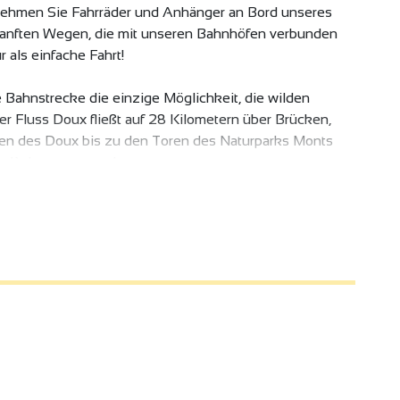
 Nehmen Sie Fahrräder und Anhänger an Bord unseres
sanften Wegen, die mit unseren Bahnhöfen verbunden
 als einfache Fahrt!
 Bahnstrecke die einzige Möglichkeit, die wilden
 Fluss Doux fließt auf 28 Kilometern über Brücken,
en des Doux bis zu den Toren des Naturparks Monts
Ardèche verpassen!
Zuges ist begrenzt; reservieren Sie frühzeitig!
lmarkt bei Ihrer Ankunft in Lamastre! Wir treffen uns
 Wurstwaren, sonnenverwöhnte Früchte, Kastanien,
 zu entdecken.