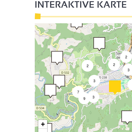
INTERAKTIVE KARTE
2
2
2
2
3
3
7
3
9
+