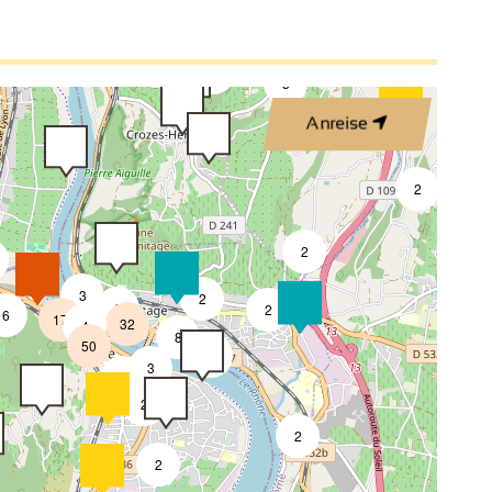
2
3
Anreise
2
2
4
3
2
8
2
6
17
32
4
8
50
4
3
2
2
2
2