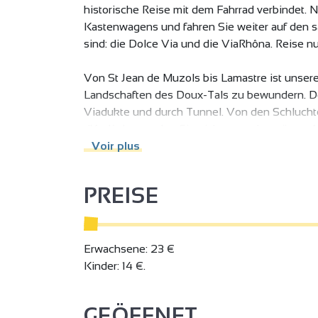
historische Reise mit dem Fahrrad verbindet.
Kastenwagens und fahren Sie weiter auf den 
sind: die Dolce Via und die ViaRhôna. Reise nur
Von St Jean de Muzols bis Lamastre ist unsere
Landschaften des Doux-Tals zu bewundern. Der
Viadukte und durch Tunnel. Von den Schlucht
d'Ardèche werden Sie nichts von der grünen 
Voir plus
Achtung: Die Anzahl der Fahrräder an Bord des 
PREISE
Jeden Samstagmorgen empfängt Sie der Regiona
300 m vom Bahnhof entfernt, um traditionelle
Picodons und andere Produkte aus der Region
Erwachsene: 23 €
Kinder: 14 €.
GEÖFFNET