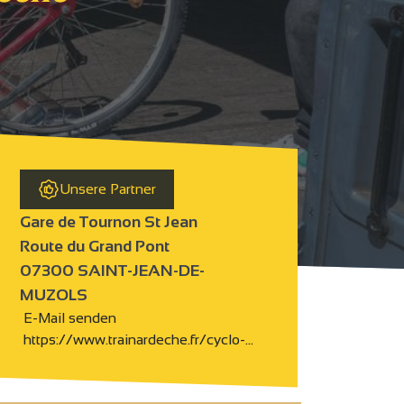
Unsere Partner
Gare de Tournon St Jean
Route du Grand Pont
07300 SAINT-JEAN-DE-
MUZOLS
E-Mail senden
https://www.trainardeche.fr/cyclo-…