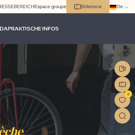
RESSEBEREICH
Espace groupe
Billetterie
De
DA
PRAKTISCHE INFOS
0
dèche