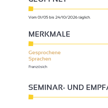
Vom 01/05 bis 24/10/2026 täglich.
MERKMALE
2
Gesprochene
Sprachen
Französich
2
3
3
SEMINAR- UND EMP
2