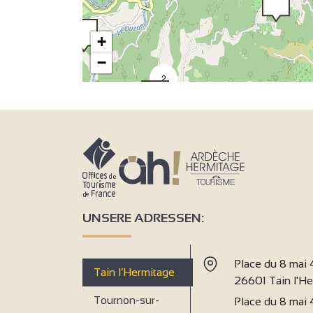
+
−
2
2
UNSERE ADRESSEN:
Place du 8 mai
Tain l’Hermitage
26601 Tain l'H
9
Tournon-sur-
Place du 8 mai