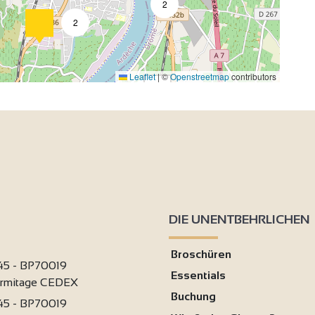
2
2
4
Leaflet
|
©
Openstreetmap
contributors
2
4
2
DIE UNENTBEHRLICHEN
Broschüren
9
 45 - BP70019
Essentials
ermitage CEDEX
Buchung
 45 - BP70019
6