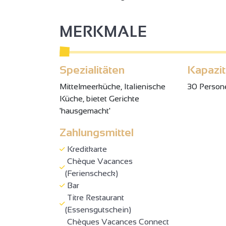
MERKMALE
Spezialitäten
Kapazit
Mittelmeerküche, Italienische
30 Person
Küche, bietet Gerichte
'hausgemacht'
2
Zahlungsmittel
2
Kreditkarte
Chèque Vacances
(Ferienscheck)
3
Bar
3
Titre Restaurant
2
(Essensgutschein)
Chèques Vacances Connect