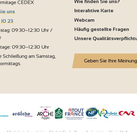
Wie finden Sie uns?
ermitage CEDEX
Interaktive Karte
Sie uns
Webcam
 10 23
Häufig gestellte Fragen
stag: 09:30–12:30 Uhr /
r
Unsere Qualitätsverpflich
rtage: 09:30–12:30 Uhr
 Schließung am Samstag,
Geben Sie Ihre Meinung
vormittags.
Alkoholmissbrauch ist gefährlich für die Gesundheit - trinken Sie in Maβen