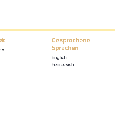
ät
Gesprochene
Sprachen
en
Englich
Französich
4