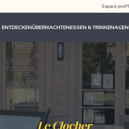
Espace pro
P
ENTDECKEN
ÜBERNACHTEN
ESSEN & TRINKEN
AGEN
Le Clocher