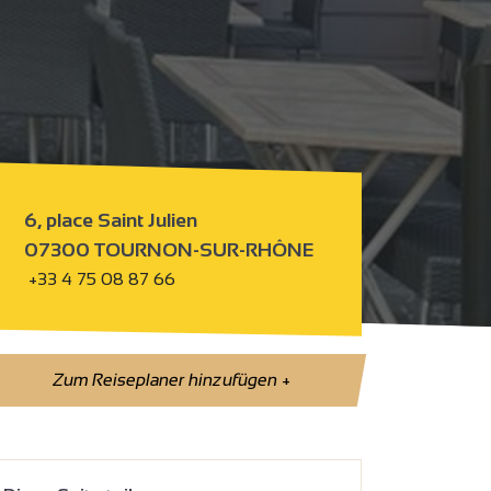
6, place Saint Julien
07300 TOURNON-SUR-RHÔNE
+33 4 75 08 87 66
Zum Reiseplaner hinzufügen
+