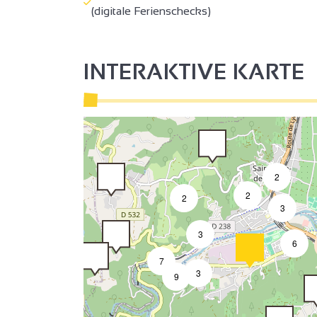
2
(digitale Ferienschecks)
INTERAKTIVE KARTE
2
2
2
3
3
6
7
3
9