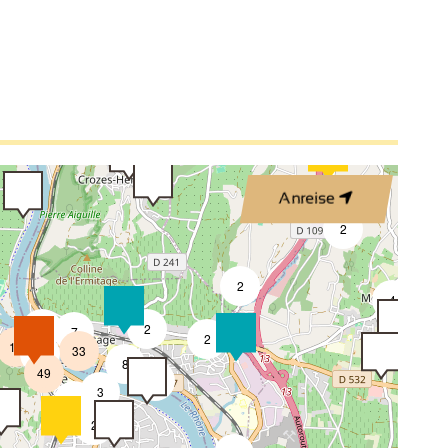
3
3
2
2
3
Anreise
4
2
2
4
4
2
7
2
18
33
4
8
49
4
3
2
2