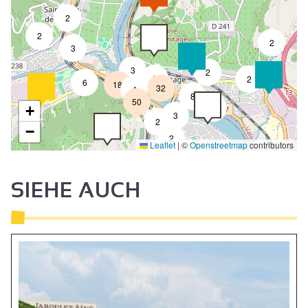
2
2
2
3
3
2
8
2
6
18
32
4
8
50
4
+
3
2
−
2
Leaflet
|
©
Openstreetmap
contributors
SIEHE AUCH