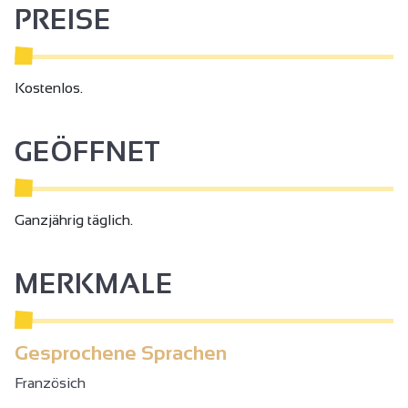
PREISE
Die Flora des Standorts weist einige Besonderheiten auf,
die an diesem Flussufer einzigartig sind.
Kostenlos.
GEÖFFNET
Ganzjährig täglich.
MERKMALE
Gesprochene Sprachen
Französich