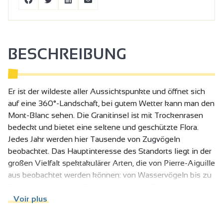
BESCHREIBUNG
Er ist der wildeste aller Aussichtspunkte und öffnet sich
auf eine 360°-Landschaft, bei gutem Wetter kann man den
Mont-Blanc sehen. Die Granitinsel ist mit Trockenrasen
bedeckt und bietet eine seltene und geschützte Flora.
Jedes Jahr werden hier Tausende von Zugvögeln
beobachtet. Das Hauptinteresse des Standorts liegt in der
großen Vielfalt spektakulärer Arten, die von Pierre-Aiguille
aus beobachtet werden können: von Wasservögeln bis zu
Sperlingsvögeln, von Raubvögeln bis zu Tauben, ohne
Störche, Kraniche, Mauersegler usw. zu vergessen.
Voir plus
Insgesamt wurden seit Beginn der Überwachung bereits
135 Arten an diesem Standort identifiziert.