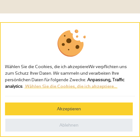
Wählen Sie die Cookies, die ich akzeptiereWir verpflichten uns
zum Schutz Ihrer Daten. Wir sammeln und verarbeiten Ihre
persönlichen Daten für folgende Zwecke:
Anpassung, Traffic
analytics
.
Wählen Sie die Cookies, die ich akzeptiere...
Alkoholmissbrauch ist gefährlich für die Gesundheit - trinken Sie in
Maβen
Akzeptieren
Gestion des cookies
Rechtliche Hinweise
Ablehnen
Politique de confidentialité
In Frankreich konzipiert von