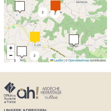
2
2
+
−
2
Leaflet
|
©
Openstreetmap
contributors
2
UNSERE ADRESSEN: