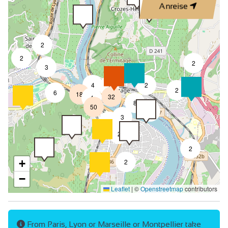
Anreise
Küche
Wohnzimmer/Esszimmer
2
Sofa
2
2
3
Bett 90 cm
4
2
Bett 160 cm
7
2
6
18
32
4
8
Bettzeug und Handtücher inbegriffen
50
4
3
Staubsauger
2
2
Gefrierschrank
2
Backofen
+
2
Abzugshaube
−
Leaflet
|
©
Openstreetmap
contributors
Private Waschmaschine
Geschirrspüler
Mikrowelle
From Paris, Lyon or Marseille or Montpellier take