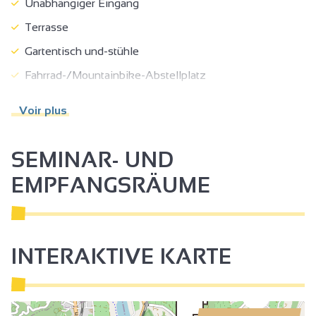
Unabhängiger Eingang
Terrasse
Gartentisch und-stühle
Fahrrad-/Mountainbike-Abstellplatz
Parkplatz in der Nähe
Voir plus
Ladestation für Elektrofahrzeuge
Haustiere akzeptiert
SEMINAR- UND
Tiere gegen Aufpreis
EMPFANGSRÄUME
Gepäckraum
Touristenbroschüren
Endreinigung
INTERAKTIVE KARTE
Betten bei Anreise hergerichtet
Nichtraucher
3
Lärmgeschützte Unterkunft