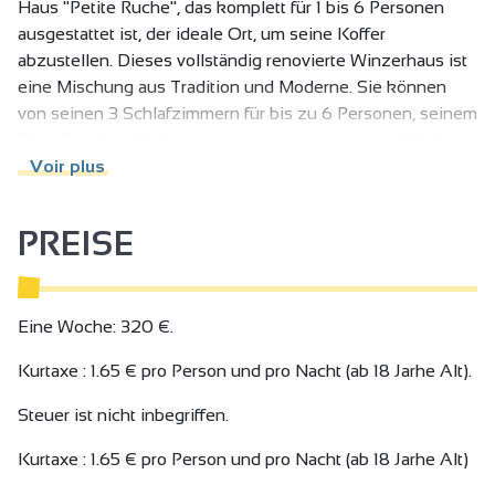
Haus "Petite Ruche", das komplett für 1 bis 6 Personen
ausgestattet ist, der ideale Ort, um seine Koffer
abzustellen. Dieses vollständig renovierte Winzerhaus ist
eine Mischung aus Tradition und Moderne. Sie können
von seinen 3 Schlafzimmern für bis zu 6 Personen, seinem
30 m2 großen Wohnraum, seiner ausgestatteten Küche
mit Zugang zu einer privaten Terrasse und seiner
Voir plus
modernen technischen Ausstattung profitieren: 120 cm-
Flachbildschirm, ADSL-Internet, Wifi, Bluetooth-
PREISE
Dockingstation;
Alles ist so gestaltet, dass Sie sich hier wie zu Hause
fühlen können.
Eine Woche: 320 €.
Kurtaxe : 1.65 € pro Person und pro Nacht (ab 18 Jarhe Alt).
Steuer ist nicht inbegriffen.
Kurtaxe : 1.65 € pro Person und pro Nacht (ab 18 Jarhe Alt)