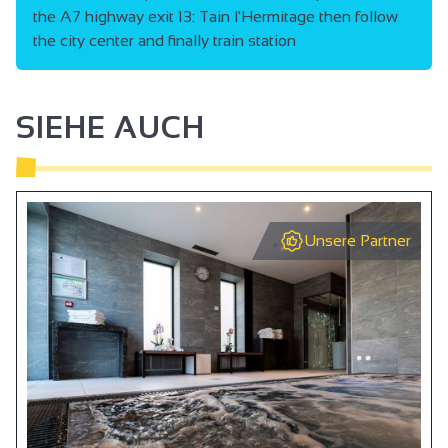
the A7 highway exit 13: Tain l'Hermitage then follow
Kühlschrank
the city center and finally train station
Handtuchtrockner
Zentralheizung
SIEHE AUCH
Doppelfenster
Kostenloser privater Internetzugang
Kabel/Satellit
Fernsehen
Unsere Partner
WIFI-Zugang
Dusche
1 Bad (privat)
Separate Toiletten
Nicht rollstuhlgeeignet
Klimaanlage