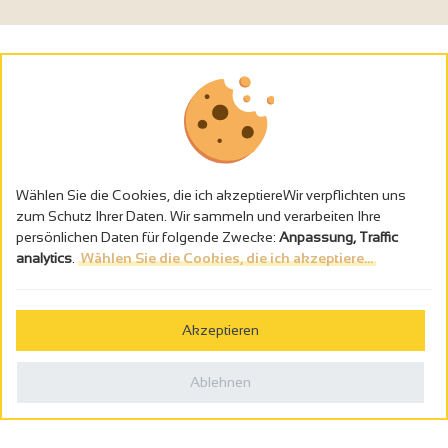
Wählen Sie die Cookies, die ich akzeptiereWir verpflichten uns
zum Schutz Ihrer Daten. Wir sammeln und verarbeiten Ihre
persönlichen Daten für folgende Zwecke:
Anpassung, Traffic
analytics
.
Wählen Sie die Cookies, die ich akzeptiere...
Alkoholmissbrauch ist gefährlich für die Gesundheit - trinken Sie in
Maβen
Akzeptieren
Gestion des cookies
Rechtliche Hinweise
Ablehnen
Politique de confidentialité
In Frankreich konzipiert von