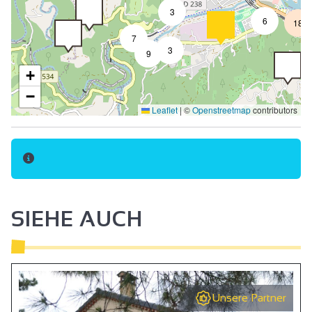
3
Haustiere akzeptiert
6
18
7
Tiere gegen Aufpreis
3
9
Touristenbroschüren
+
Freie Verwaltung
−
Leaflet
|
©
Openstreetmap
contributors
Nichtraucher
Kochecke
Wohnzimmer/Esszimmer
Bett 90 cm
Bett 140 cm
SIEHE AUCH
Handtücher inbegriffen
Bettzeug und Handtücher inbegriffen
Gefrierschrank
Unsere Partner
Mikrowelle