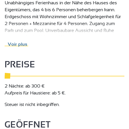
Unabhängiges Ferienhaus in der Nähe des Hauses des
Eigentümers, das 4 bis 6 Personen beherbergen kann.
Erdgeschoss mit Wohnzimmer und Schlafgelegenheit für
2 Personen + Mezzanine für 4 Personen. Zugang zum
Park und zum Pool. Unverbaubare Aussicht und Ruhe
garantiert. In der Nähe von Wanderwegen.
Für den Sommer ist die Unterkunft mit einer mobilen
Voir plus
Klimaanlage ausgestattet, die den Komfort der Reisenden
sicherstellt, sowie mit einer großen offenen und
PREISE
überdachten Terrasse mit einem Grill.
Für den Winter ist "La Cabane" mit Zusatzheizungen und
kälteisolierenden Vorhängen ausgestattet. Je nach
Temperatur werden Socken und dicke Winterpullover im
2 Nächte: ab 300 €
Gepäck der Reisenden nicht fehlen!
Aufpreis für Haustiere: ab 5 €.
Steuer ist nicht inbegriffen.
GEÖFFNET