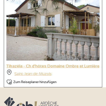
Kühlschrank
Haartrockner
Wasserkocher
Kaffeemaschine
Kaffeemaschine
Privater Internetanschluss
Kostenloser privater Internetzugang
WIFI-Zugang
Tikazéla - Ch d'hôtes Domaine Ombre et Lumière
Dusche
Saint-Jean-de-Muzols
1 Bad (privat)
Zum Reiseplaner hinzufügen