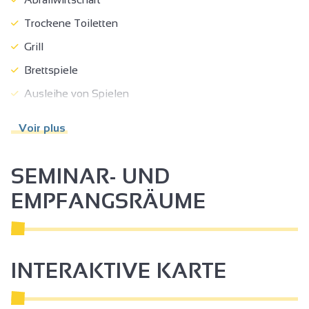
Trockene Toiletten
Grill
Brettspiele
Ausleihe von Spielen
Unabhängiger Eingang
Voir plus
Terrasse
Unabhängige Wohnung
SEMINAR- UND
Eigentumswohnung Reihenhaus
EMPFANGSRÄUME
Parkplatz
Haustiere akzeptiert
Touristenbroschüren
INTERAKTIVE KARTE
Touristeninformation
Endreinigung