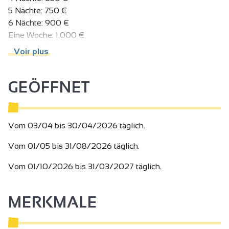
5 Nächte: 750 €
6 Nächte: 900 €
Eine Woche: 1.000 €
Kurtaxe: 1 €.
Voir plus
Vom 01/05 bis 31/08/2026
3 Personen: ab 85 €
GEÖFFNET
2 Nächte: 500 €
3 Nächte: 550 €
4 Nächte: 750 €
Vom 03/04 bis 30/04/2026 täglich.
5 Nächte: 850 €
6 Nächte: 1.000 €
Vom 01/05 bis 31/08/2026 täglich.
Eine Woche: 1.100 €
Kurtaxe: 1 €.
Vom 01/10/2026 bis 31/03/2027 täglich.
Vom 01/10/2026 bis 31/03/2027
MERKMALE
3 Personen: ab 70 €
2 Nächte: 400 €
3 Nächte: 450 €