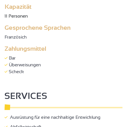
4 Nächte: 650 €
Kapazität
5 Nächte: 750 €
11 Personen
6 Nächte: 900 €
Eine Woche: 1.000 €
Gesprochene Sprachen
Kurtaxe: 1 €.
Französich
Zahlungsmittel
Bar
Überweisungen
Scheck
SERVICES
Ausrüstung für eine nachhaltige Entwicklung
Abfallwirtschaft