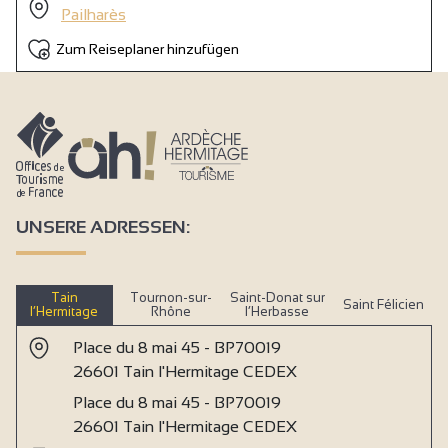
Pailharès
Gemeinsame Waschmaschine
Kamin / Holzofen
Zum Reiseplaner hinzufügen
Doppelfenster
Holz griffbereit
WIFI-Zugang
Dusche
2 Badezimmer (privat)
UNSERE ADRESSEN:
Tain
Tournon-sur-
Saint-Donat sur
Saint Félicien
l’Hermitage
Rhône
l’Herbasse
Place du 8 mai 45 - BP70019
26601 Tain l'Hermitage CEDEX
Place du 8 mai 45 - BP70019
26601 Tain l'Hermitage CEDEX