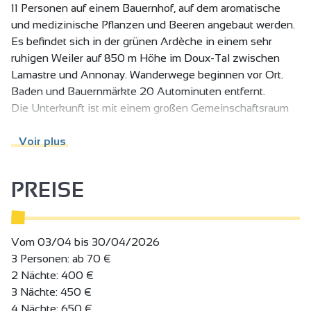
11 Personen auf einem Bauernhof, auf dem aromatische
und medizinische Pflanzen und Beeren angebaut werden.
Es befindet sich in der grünen Ardèche in einem sehr
ruhigen Weiler auf 850 m Höhe im Doux-Tal zwischen
Lamastre und Annonay. Wanderwege beginnen vor Ort.
Baden und Bauernmärkte 20 Autominuten entfernt.
Die Unterkunft ist mit einem großen Gemeinschaftsraum
ausgestattet.
Die Unterkunft ist mit Trockentoiletten ausgestattet.
Voir plus
PREISE
Vom 03/04 bis 30/04/2026
3 Personen: ab 70 €
2 Nächte: 400 €
3 Nächte: 450 €
4 Nächte: 650 €