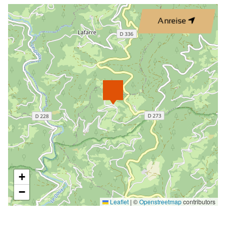
Betten bei Anreise hergerichtet
Anreise
Reservierung obligatorisch
Direktverkauf beim Winzer
Nichtraucher
Lärmgeschützte Unterkunft
Küche
Wohnzimmer/Esszimmer
Familienzimmer
Sofa
Bedcouch
+
Bett 90 cm
−
Leaflet
|
©
Openstreetmap
contributors
Bett 160 cm
Etagenbetten