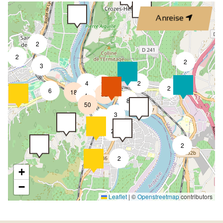
Anreise
2
2
2
3
4
2
7
2
6
18
32
4
8
50
4
3
2
2
2
2
+
−
Leaflet
|
©
Openstreetmap
contributors