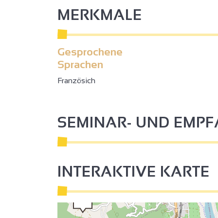
MERKMALE
2
2
Gesprochene
Sprachen
Französich
3
2
SEMINAR- UND EMP
2
3
INTERAKTIVE KARTE