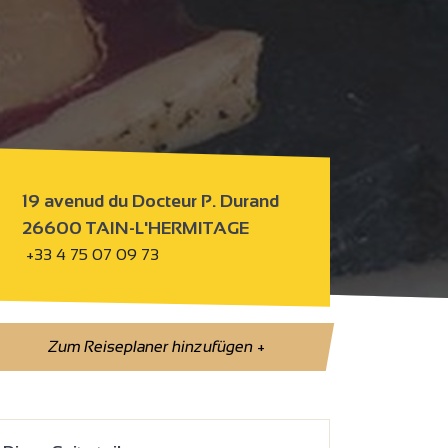
19 avenud du Docteur P. Durand
26600 TAIN-L'HERMITAGE
+33 4 75 07 09 73
Zum Reiseplaner hinzufügen
+