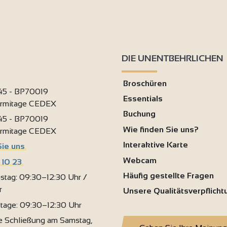
DIE UNENTBEHRLICHEN
2
Broschüren
 45 - BP70019
Essentials
9
ermitage CEDEX
Buchung
 45 - BP70019
Wie finden Sie uns?
ermitage CEDEX
6
Interaktive Karte
Sie uns
Webcam
 10 23
Häufig gestellte Fragen
stag: 09:30–12:30 Uhr /
r
Unsere Qualitätsverpflich
rtage: 09:30–12:30 Uhr
 Schließung am Samstag,