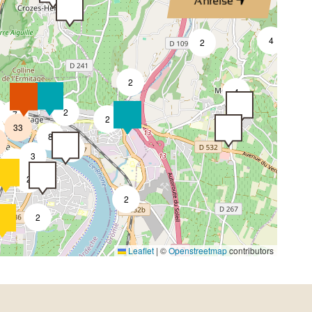
Anreise
4
2
2
4
2
7
2
33
8
4
3
2
2
2
2
Leaflet
|
©
Openstreetmap
contributors
4
2