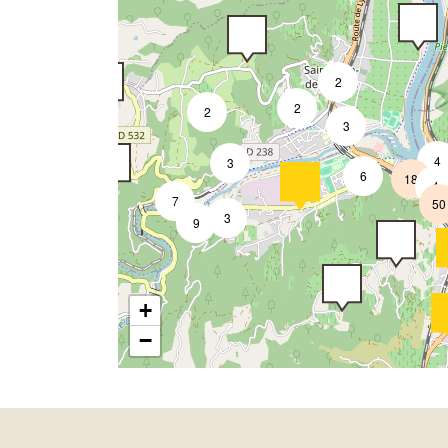
2
2
2
3
4
3
6
18
4
7
50
3
9
+
−
2
4