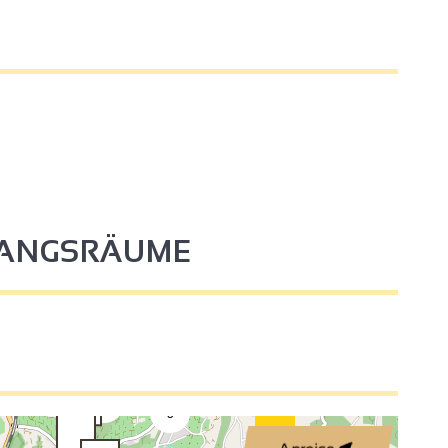
4
FANGSRÄUME
3
2
2
3