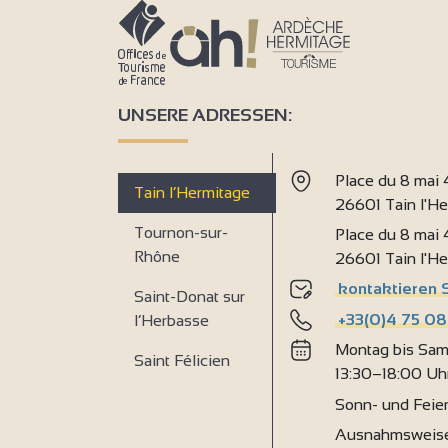
2
UNSERE ADRESSEN:
Place du 8 mai
Tain l’Hermitage
26601 Tain l'H
Tournon-sur-
Place du 8 mai
Rhône
9
26601 Tain l'H
kontaktieren 
Saint-Donat sur
+33(0)4 75 08
l’Herbasse
Montag bis Sam
Saint Félicien
13:30–18:00 Uh
Sonn- und Feie
Ausnahmsweise