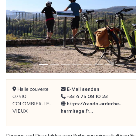
Vorherige
Halle couverte
E-Mail senden
07410
+33 4 75 08 10 23
COLOMBIER-LE-
https://rando-ardeche-
VIEUX
hermitage.fr…
Daronne und Doux bilden eine Reihe von mineralhaltigen Sc