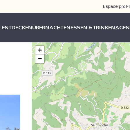
Espace pro
P
ENTDECKEN
ÜBERNACHTEN
ESSEN & TRINKEN
AGEN
+
−