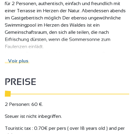
für 2 Personen, authentisch, einfach und freundlich mit
einer Terrasse im Herzen der Natur. Abendessen abends
im Gastgebertisch möglich Der ebenso ungewöhnliche
Swimmingpool im Herzen des Waldes ist ein
Gemeinschaftsraum, den sich alle teilen, die nach
Erfrischung dürsten, wenn die Sommersonne zum
Faulenzen einlädt.
Lo Jaç de Foart ist ein ruhiger und erholsamer Ort in
Harmonie mit der Natur, der freiheitsliebende Menschen
Voir plus
einlädt, dem Alltag zu entfliehen.
Lo Jaç de Foart ist Unterzeichner der Qualitätscharta für
PREISE
Gastfreundschaft in der Region Saint-Félicien: "Le Gout du
Pays"!
Label Okzitanisch Stufe 1
2 Personen: 60 €.
Steuer ist nicht inbegriffen.
Touristic tax : 0.70€ per pers ( over 18 years old ) and per