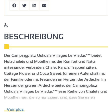
BESCHREIBUNG
Der Campingplatz Ushuaïa Villages Le Viaduc*** bietet
Holzchalets und Mobilheime, die Komfort und Natur
miteinander verbinden: Chalet Ranch, Trapperhütten,
Cottage Flower und Coco Sweet, für einen Aufenthalt mit
der Familie oder mit Freunden im Herzen der Ardèche. Im
Herzen der grünen Ardèche bietet der Campingplatz
Ushuaïa Villages Le Viaduc*** eine Reihe von Chalets und
Mobilheimen, die so konzipiert sind, dass Sie einen
Natururlaub in einer ruhigen und geschützten Umgebung
am Flussufer in vollen Zügen genießen können.
Voir plus