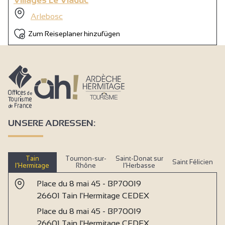
Villages Le Viaduc
Wickeltisch
Arlebosc
Gefrierschrank
Zum Reiseplaner hinzufügen
Bügelausrüstung
Mikrowelle
Kühlschrank
Haartrockner
Wasserkocher
UNSERE ADRESSEN:
Kaffeemaschine
Kaffeemaschine
Gemeinsame Waschmaschine
Tain
Tournon-sur-
Saint-Donat sur
Saint Félicien
l’Hermitage
Rhône
l’Herbasse
Heizung
Place du 8 mai 45 - BP70019
WIFI-Zugang
26601 Tain l'Hermitage CEDEX
Dusche
Place du 8 mai 45 - BP70019
26601 Tain l'Hermitage CEDEX