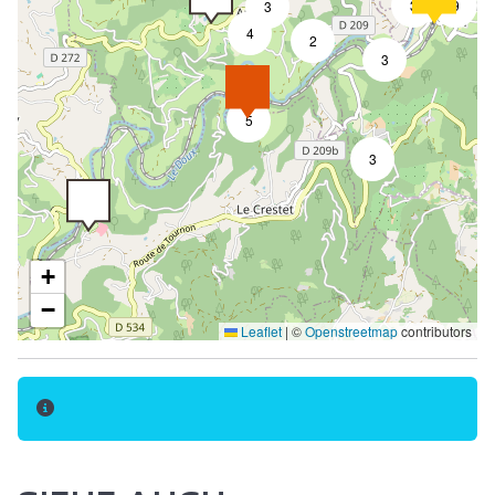
3
9
3
Waschküche
4
2
Besitzer in der Nähe
3
Parkplatz
5
Kostenlose Parkplätze
3
Haustiere akzeptiert
Tiere gegen Aufpreis
Willkommensbüro
+
Touristenbroschüren
−
Reservierung/Buchung
Leaflet
|
©
Openstreetmap
contributors
Reservierung obligatorisch
Halbpension
Essen zum Mitnehmen/Fertige Speisen
Bettwäscheverleih