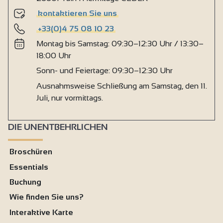
Zugänglich mit Rollstuhl, mit Hilfe
kontaktieren Sie uns
Möglichkeit, jemanden vor dem Standort abzusetzen
+33(0)4 75 08 10 23
Dusche mit Sitz + Bewegungsraum
Montag bis Samstag: 09:30–12:30 Uhr / 13:30–
Empfang
18:00 Uhr
Sonn- und Feiertage: 09:30–12:30 Uhr
Ausnahmsweise Schließung am Samstag, den 11.
Juli, nur vormittags.
DIE UNENTBEHRLICHEN
Broschüren
Essentials
Buchung
Wie finden Sie uns?
Interaktive Karte