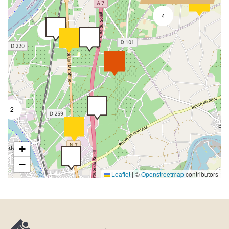
4
2
2
+
−
Leaflet
|
©
Openstreetmap
contributors