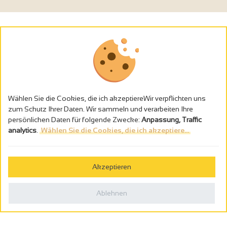
Wählen Sie die Cookies, die ich akzeptiereWir verpflichten uns
zum Schutz Ihrer Daten. Wir sammeln und verarbeiten Ihre
persönlichen Daten für folgende Zwecke:
Anpassung, Traffic
analytics
.
Wählen Sie die Cookies, die ich akzeptiere...
Alkoholmissbrauch ist gefährlich für die Gesundheit - trinken Sie in
Maβen
Akzeptieren
Gestion des cookies
Rechtliche Hinweise
Ablehnen
Politique de confidentialité
In Frankreich konzipiert von