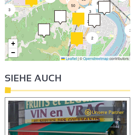
8
50
4
3
3
2
2
2
2
+
−
Leaflet
|
©
Openstreetmap
contributors
SIEHE AUCH
Unsere Partner