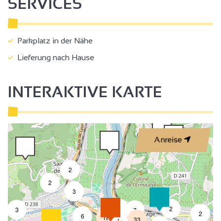
SERVICES
Parkplatz in der Nähe
Lieferung nach Hause
INTERAKTIVE KARTE
Anreise
2
2
3
4
2
3
7
2
6
18
33
4