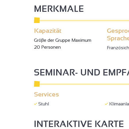
MERKMALE
2
Kapazität
Gespro
Sprach
Gröβe der Gruppe Maximum
2
20 Personen
Französic
3
SEMINAR- UND EMP
3
2
Services
2
Stuhl
Klimaanl
INTERAKTIVE KARTE