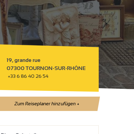
19, grande rue
07300 TOURNON-SUR-RHÔNE
+33 6 86 40 26 54
Zum Reiseplaner hinzufügen
+