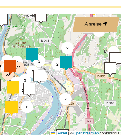
3
Anreise
4
2
2
4
4
2
7
2
8
33
4
8
50
4
3
2
2
2
2
4
Leaflet
|
©
Openstreetmap
contributors