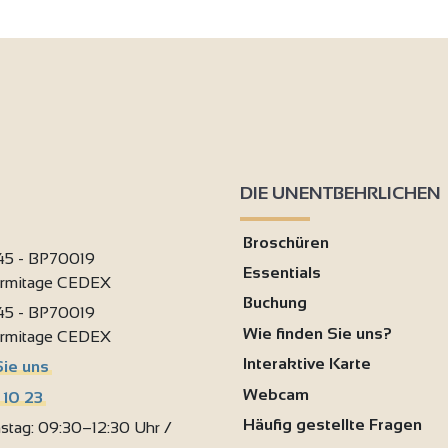
2
4
2
DIE UNENTBEHRLICHEN
9
Broschüren
 45 - BP70019
Essentials
ermitage CEDEX
Buchung
 45 - BP70019
6
Wie finden Sie uns?
ermitage CEDEX
Interaktive Karte
Sie uns
Webcam
 10 23
Häufig gestellte Fragen
stag: 09:30–12:30 Uhr /