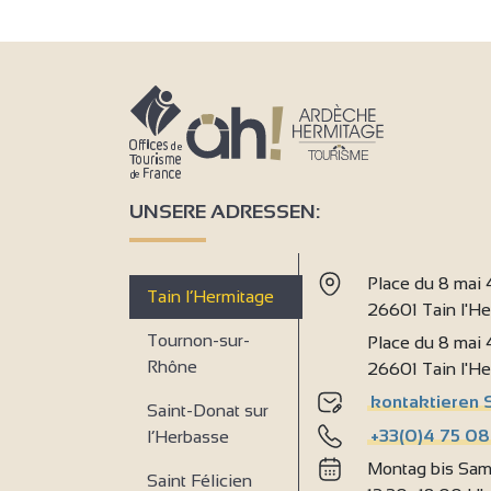
2
UNSERE ADRESSEN:
Place du 8 mai
Tain l’Hermitage
26601 Tain l'H
9
Tournon-sur-
Place du 8 mai
Rhône
26601 Tain l'H
kontaktieren 
Saint-Donat sur
+33(0)4 75 08
l’Herbasse
Montag bis Sam
Saint Félicien