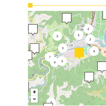
2
2
2
3
3
6
1
7
3
9
+
−
2