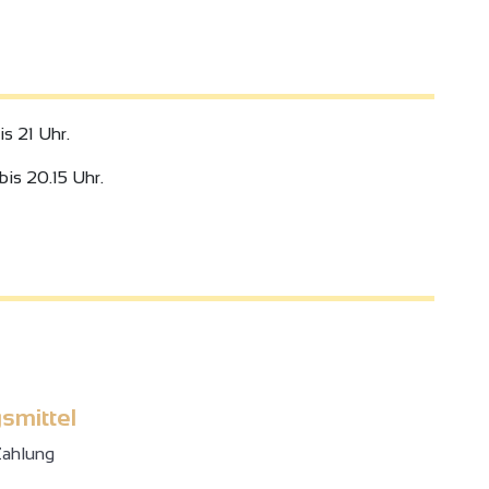
s 21 Uhr.
is 20.15 Uhr.
4
smittel
Zahlung
3