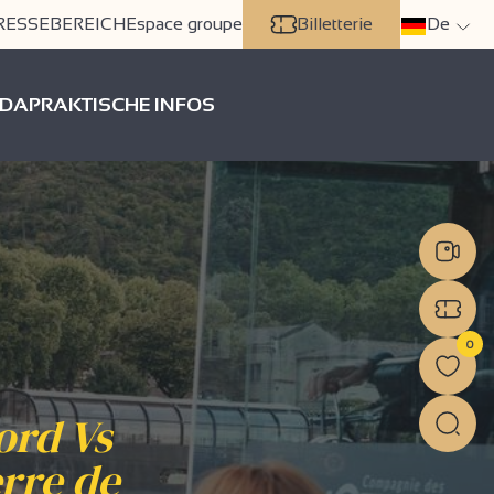
RESSEBEREICH
Espace groupe
Billetterie
De
DA
PRAKTISCHE INFOS
0
ord Vs
erre de