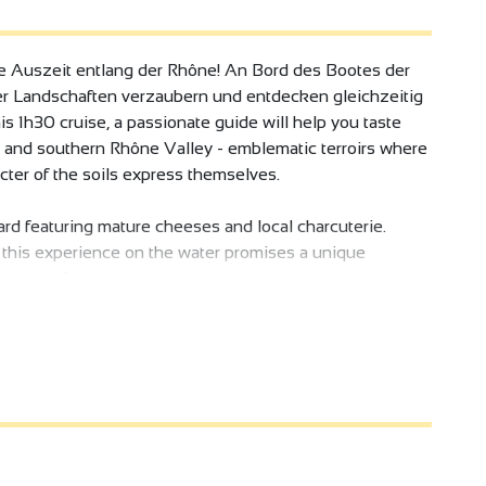
ge Auszeit entlang der Rhône! An Bord des Bootes der
der Landschaften verzaubern und entdecken gleichzeitig
 1h30 cruise, a passionate guide will help you taste
n and southern Rhône Valley - emblematic terroirs where
acter of the soils express themselves.
ard featuring mature cheeses and local charcuterie.
, this experience on the water promises a unique
 heart of an exceptional setting.