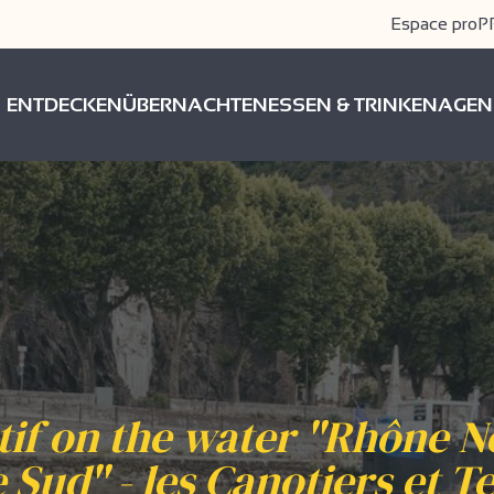
Espace pro
P
ENTDECKEN
ÜBERNACHTEN
ESSEN & TRINKEN
AGEN
tif on the water "Rhône N
Sud" - les Canotiers et T