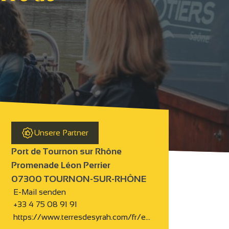
Unsere Partner
Port de Tournon sur Rhône
erre de Syrah
Promenade Léon Perrier
07300 TOURNON-SUR-RHÔNE
E-Mail senden
+33 4 75 08 91 91
https://www.terresdesyrah.com/fr/e…