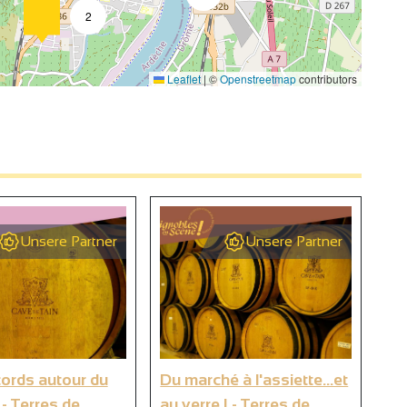
2
Leaflet
|
©
Openstreetmap
contributors
4
2
4
Unsere Partner
Unsere Partner
2
9
ords autour du
Du marché à l'assiette...et
Cl
6
- Terres de
au verre ! - Terres de
de