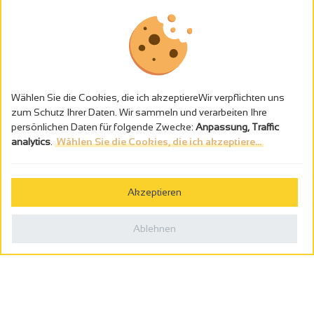
Wählen Sie die Cookies, die ich akzeptiereWir verpflichten uns
zum Schutz Ihrer Daten. Wir sammeln und verarbeiten Ihre
persönlichen Daten für folgende Zwecke:
Anpassung, Traffic
analytics
.
Wählen Sie die Cookies, die ich akzeptiere...
Alkoholmissbrauch ist gefährlich für die Gesundheit - trinken Sie in
Maβen
Akzeptieren
Gestion des cookies
Rechtliche Hinweise
Ablehnen
Politique de confidentialité
In Frankreich konzipiert von
Webcam
Billetterie