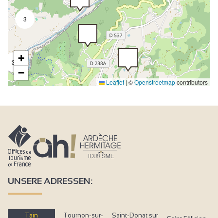
3
+
3
−
Leaflet
|
©
Openstreetmap
contributors
UNSERE ADRESSEN:
Tain
Tournon-sur-
Saint-Donat sur