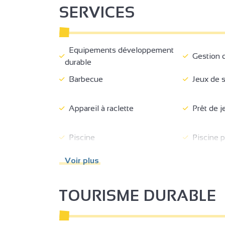
SERVICES
Equipements développement
Gestion d
durable
Barbecue
Jeux de s
Appareil à raclette
Prêt de j
Piscine
Piscine pl
Salon de télévision
Cour
Voir plus
Jardin
Terrasse 
Mitoyen propriétaire
Parking
TOURISME DURABLE
Bornes de recharge pour
Ménage en
véhicules électriques