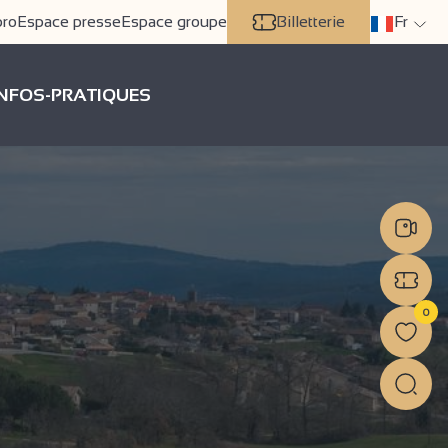
pro
Espace presse
Espace groupe
Billetterie
Fr
INFOS-PRATIQUES
0