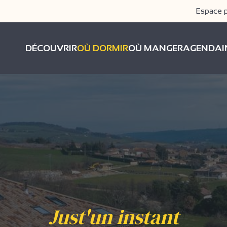
Espace 
DÉCOUVRIR
OÙ DORMIR
OÙ MANGER
AGENDA
Just'un instant