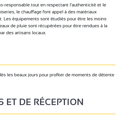
-responsable tout en respectant l’authenticité et le
ibre
Non fumeur
nuiseries, le chauffage font appel à des matériaux
Salle à manger
Canapé
t. Les équipements sont étudiés pour être les moins
m
Lit 140 cm
eaux de pluie sont récupérées pour être rendues à la
 par des artisans locaux.
 Bébé
Lit bébé
mpris
Draps compris
ur
Congélateur
selle
Micro-ondes
dès les beaux jours pour profiter de moments de détente
eveux
Bouilloire
induction
Cafetière
rnet privatif Wifi
Lecteur DVD
S ET DE RÉCEPTION
rnet privatif Wifi
Douche à l'italienne
Alarme visuelle avec flash
 séparées
lumineux