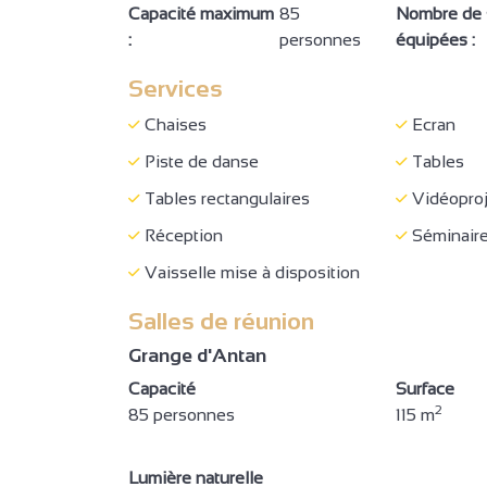
Capacité maximum
85
Nombre de s
Accessible en fauteuil roulant
:
personnes
équipées :
Place ré
en autonomie
Services
Cheminement de plain-pied
Zone de c
Chaises
Ecran
WC + barre d'appui + espace
Douche av
de circulation
de circula
Piste de danse
Tables
Une chambre PMR
Concert/
Tables rectangulaires
Vidéoproj
Séminaire/réunion
3
Réception
Séminaire
Vaisselle mise à disposition
7
2
3
Salles de réunion
Grange d'Antan
Capacité
Surface
2
85 personnes
5
115 m
Lumière naturelle