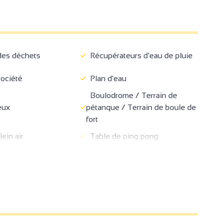
es déchets
Récupérateurs d'eau de pluie
ociété
Plan d'eau
Boulodrome / Terrain de
eux
pétanque / Terrain de boule de
fort
ein air
Table de ping pong
Terrasse
couverte
Laverie
Parking privé
 fin de séjour
Lits faits à l'arrivée