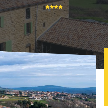
fs
Just'un instant