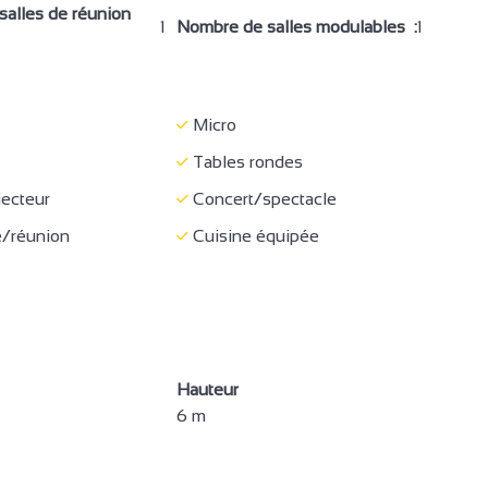
alles de réunion
1
Nombre de salles modulables :
1
servée PMR
Revêtement dur
irculation dégagée
Entrée accessible
Micro
ec assise + espace
Espace de circulation sur le
tion
côté du lit
Tables rondes
spectacle
Réception
ecteur
Concert/spectacle
/réunion
Cuisine équipée
Hauteur
6 m