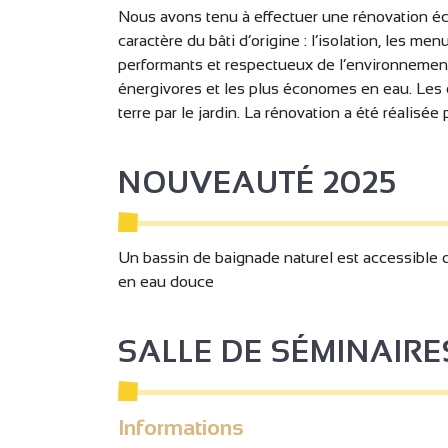
Nous avons tenu à effectuer une rénovation éco
Accès internet Wifi gratuit
Gestion l
caractère du bâti d’origine : l’isolation, les me
Coin cuisine
Séjour / 
performants et respectueux de l’environnemen
Canapé convertible
Lit 90 c
énergivores et les plus économes en eau. Les 
terre par le jardin. La rénovation a été réalisée
Lits superposés
Matériel
Couette
Linge co
NOUVEAUTÉ 2025
Chaise bébé
Aspirate
Four
Lave vais
Un bassin de baignade naturel est accessible 
Réfrigérateur
Sèche ch
en eau douce
Machine à café
Plaque à 
Accès Inte
Lave linge collectif
SALLE DE SÉMINAIRE
gratuit
Télévision
Accès Inte
Informations
Sanitaires privés
Toilettes