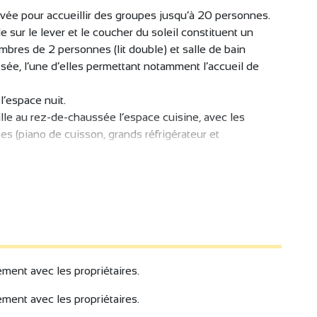
vée pour accueillir des groupes jusqu’à 20 personnes.
 sur le lever et le coucher du soleil constituent un
bres de 2 personnes (lit double) et salle de bain
sée, l’une d’elles permettant notamment l’accueil de
l’espace nuit.
lle au rez-de-chaussée l’espace cuisine, avec les
s (piano de cuisson, grands réfrigérateur et
, composé d’un coin télé et d’un coin jeux et lecture.
, la première au soleil levant avec vue dégagée et la
ement avec les propriétaires.
ement avec les propriétaires.