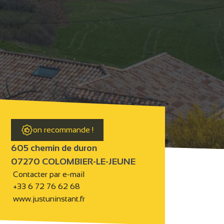
on recommande !
605 chemin de duron
07270 COLOMBIER-LE-JEUNE
Contacter par e-mail
+33 6 72 76 62 68
www.justuninstant.fr