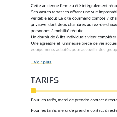
Cette ancienne ferme a été intégralement réno
Ses vastes terrasses offrant une vue imprenable
véritable atout Le gîte gourmand compte 7 cham
privative, dont deux chambres au rez-de-chaus
personnes à mobilité réduite.
Un dortoir de 6 lits individuels vient compléter 
Une agréable et lumineuse pièce de vie accuei
équipements adaptés pour accueillir des groupe
congélateur).
Dans le prolongement, se situe un espace salon
Voir plus
De cette pièce sont accessibles deux terrasses
seconde couverte au soleil couchant.
TARIFS
Pour les tarifs, merci de prendre contact direct
Pour les tarifs, merci de prendre contact direct