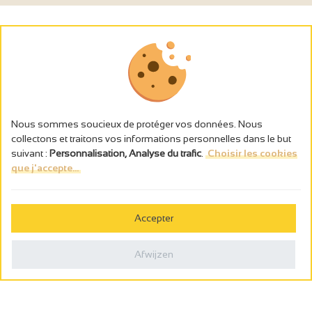
Nous sommes soucieux de protéger vos données. Nous
collectons et traitons vos informations personnelles dans le but
suivant :
Personnalisation, Analyse du trafic
.
Choisir les cookies
que j'accepte...
L’abus d’alcool est dangereux pour la santé, à consommer avec
modération.
Accepter
Gestion des cookies
Wettelijke vermeldingen
Afwijzen
Politique de confidentialité
Made in France by