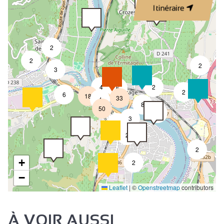
Itinéraire
2
2
2
3
4
2
6
2
6
18
33
4
8
50
4
3
2
2
2
+
2
−
Leaflet
|
©
Openstreetmap
contributors
À VOIR AUSSI