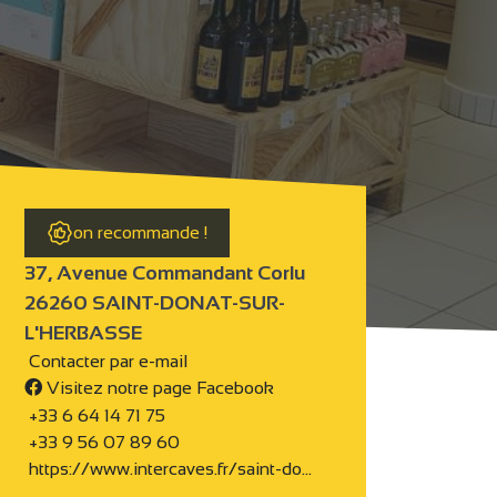
on recommande !
37, Avenue Commandant Corlu
26260 SAINT-DONAT-SUR-
L'HERBASSE
Contacter par e-mail
Visitez notre page Facebook
+33 6 64 14 71 75
+33 9 56 07 89 60
https://www.intercaves.fr/saint-do…