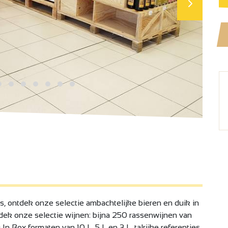
 ontdek onze selectie ambachtelijke bieren en duik in
ek onze selectie wijnen: bijna 250 rassenwijnen van
In Box formaten van 10 L, 5 L en 3 L, talrijke referenties