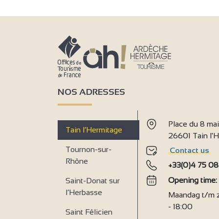
4
4
NOS ADRESSES
Place du 8 ma
3
Tain l’Hermitage
26601 Tain l
Tournon-sur-
Contact us
4
Rhône
+33(0)4 75 08
Opening time
Saint-Donat sur
l’Herbasse
4
Maandag t/m za
- 18:00
Saint Félicien