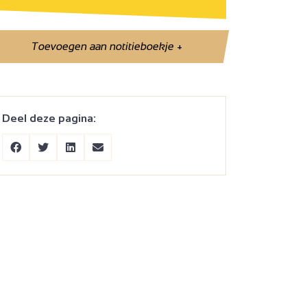
Toevoegen aan notitieboekje
+
Deel deze pagina: