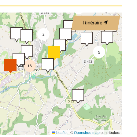
3
2
Itinéraire
2
2
16
Leaflet
|
©
Openstreetmap
contributors