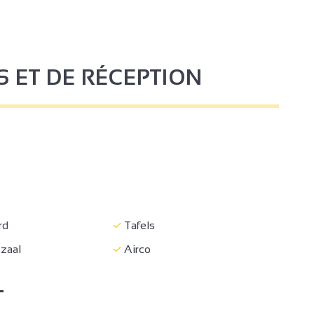
S ET DE RÉCEPTION
4
3
2
rd
Tafels
 zaal
Airco
2
T
2
5
2