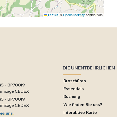
Leaflet
|
©
Openstreetmap
contributors
DIE UNENTBEHRLICHEN
Broschüren
 45 - BP70019
Essentials
ermitage CEDEX
Buchung
 45 - BP70019
Wie finden Sie uns?
ermitage CEDEX
Interaktive Karte
Sie uns