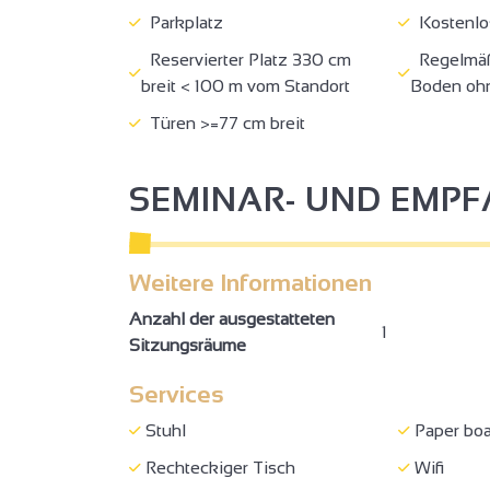
Parkplatz
Kostenlos
Reservierter Platz 330 cm
Regelmäßi
breit < 100 m vom Standort
Boden ohn
Türen >=77 cm breit
SEMINAR- UND EMP
Weitere Informationen
Anzahl der ausgestatteten
1
Sitzungsräume
Services
Stuhl
Paper boa
Rechteckiger Tisch
Wifi