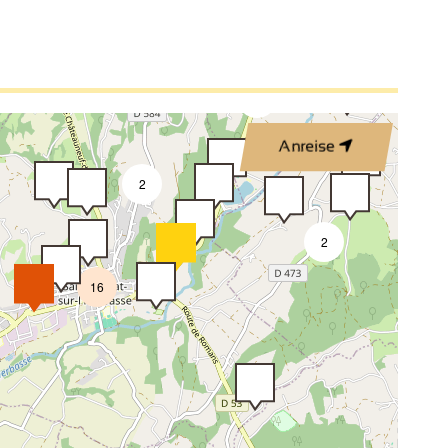
2
2
5
2
3
2
Anreise
2
2
16