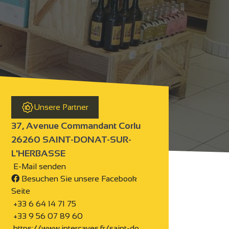
Unsere Partner
37, Avenue Commandant Corlu
26260 SAINT-DONAT-SUR-
L'HERBASSE
E-Mail senden
Besuchen Sie unsere Facebook
Seite
+33 6 64 14 71 75
+33 9 56 07 89 60
https://www.intercaves.fr/saint-do…