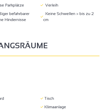
e Parkplätze
Verleih
ger befahrbarer
Keine Schwellen > bis zu 2
e Hindernisse
cm
FANGSRÄUME
4
3
2
rd
Tisch
Klimaanlage