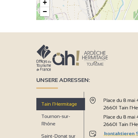
+
−
4
4
UNSERE ADRESSEN:
Place du 8 mai
3
Tain l’Hermitage
26601 Tain l'H
Tournon-sur-
Place du 8 mai
4
Rhône
26601 Tain l'H
kontaktieren 
Saint-Donat sur